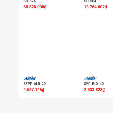
SD-524
SD-504
68.820.008
₫
13.764.002
₫
+
+
SFPP-ALR-20
SFP-BLX-40
4.567.146
₫
2.533.828
₫