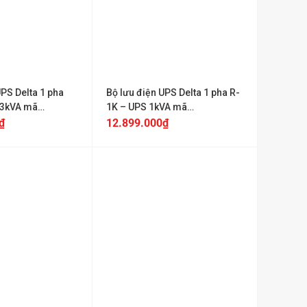
+
UPS Delta 1 pha
Bộ lưu điện UPS Delta 1 pha R-
 3kVA mã
1K – UPS 1kVA mã
T2B0B6
UPS102R2002N0B6
₫
12.899.000
₫
+