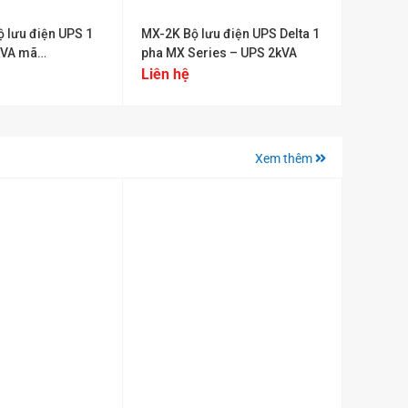
ộ lưu điện UPS 1
MX-2K Bộ lưu điện UPS Delta 1
kVA mã
pha MX Series – UPS 2kVA
00B0B6
Liên hệ
Xem thêm
+