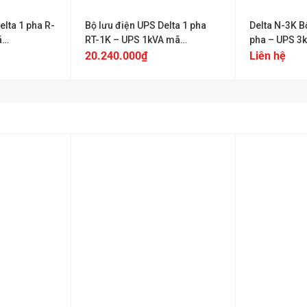
elta 1 pha R-
Bộ lưu điện UPS Delta 1 pha
Delta N-3K B
ã
RT-1K – UPS 1kVA mã
pha – UPS 3
B6
UPS102R2RT2B0B6
UPS302N20
20.240.000
₫
Liên hệ
+
+