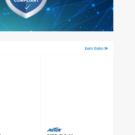
Xem thêm
+