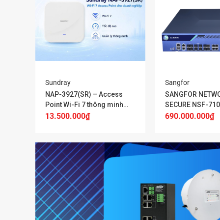
+
+
Sundray
Sangfor
NAP-3927(SR) – Access
SANGFOR NETW
Point Wi-Fi 7 thông minh
SECURE NSF-710
cho doanh nghiệp
13.500.000
₫
690.000.000
₫