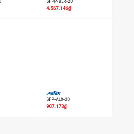
0
SFPP-BLR-20
4.567.146
₫
+
SFP-ALX-20
907.173
₫