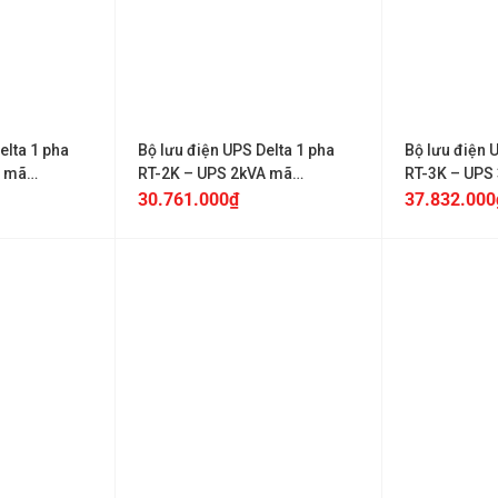
+
+
elta 1 pha
Bộ lưu điện UPS Delta 1 pha
Bộ lưu điện 
A mã
RT-2K – UPS 2kVA mã
RT-3K – UPS
35
UPS202R2RT2B0B6
UPS302R2R
30.761.000
₫
37.832.000
+
+