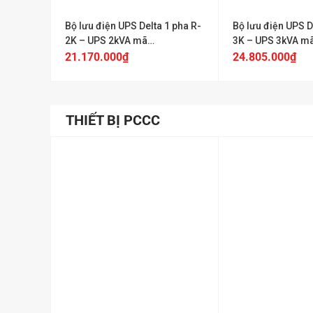
Bộ lưu điện UPS Delta 1 pha R-
Bộ lưu điện UPS D
2K – UPS 2kVA mã
3K – UPS 3kVA m
UPS202R2002N0B6
UPS302R2002N0
21.170.000
₫
24.805.000
₫
THIẾT BỊ PCCC
+
+