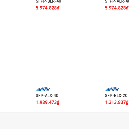
SFPP-BLR-40
SFPP-ALR-4
5.974.828
₫
5.974.828
₫
+
+
SFP-ALX-40
SFP-BLX-20
1.939.473
₫
1.313.837
₫