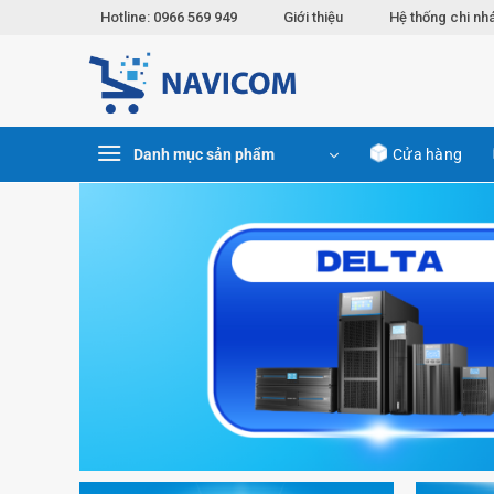
Chuyển
Hotline: 0966 569 949
Giới thiệu
Hệ thống chi nh
đến
nội
dung
Danh mục sản phẩm
Cửa hàng