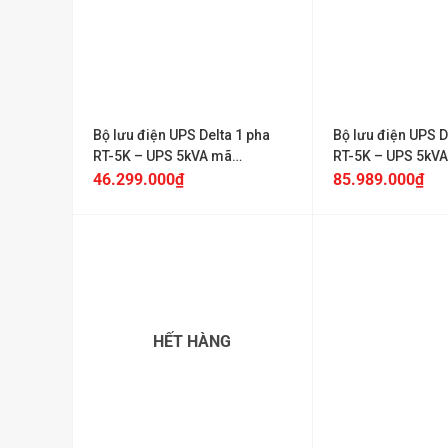
+
+
Bộ lưu điện UPS Delta 1 pha
Bộ lưu điện UPS D
RT-5K – UPS 5kVA mã
RT-5K – UPS 5kV
UPS502R2RT2N035
UPS502R2RT0B0
46.299.000
₫
85.989.000
₫
HẾT HÀNG
+
+