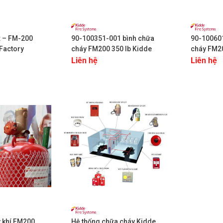
+
+
 – FM-200
90-100351-001 bình chữa
90-10060
 Factory
cháy FM200 350 lb Kidde
cháy FM20
KIDDE
Liên hệ
Liên hệ
+
y khí FM200
Hệ thống chữa cháy Kidde