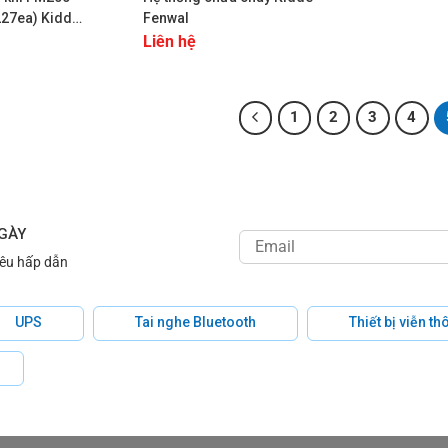
27ea) Kidde
Fenwal
Liên hệ
1
2
3
4
NGÀY
iêu hấp dẫn
UPS
Tai nghe Bluetooth
Thiết bị viễn t