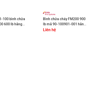
+
1-100 bình chữa
Bình chữa cháy FM200 900
0 600 lb hãng
lb mã 90-100901-001 hãng
KIDDE
Liên hệ