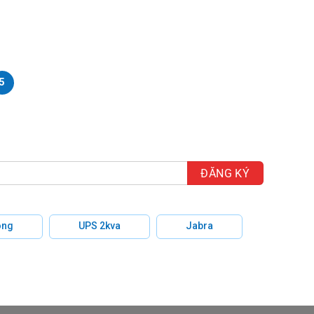
5
hông
UPS 2kva
Jabra