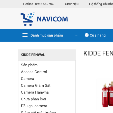
Chuyển
Hotline: 0966 569 949
Giới thiệu
Hệ thống chi nh
đến
nội
dung
Danh mục sản phẩm
Cửa hàng
KIDDE FE
KIDDE FENWAL
Sản phẩm
Access Control
Camera
Camera Giám Sát
Camera Hanwha
Chưa phân loại
Đầu ghi camera
Giám sát môi trường