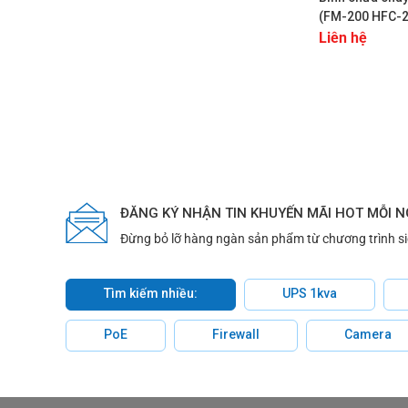
(FM-200 HFC-2
Fenwal
Liên hệ
ĐĂNG KÝ NHẬN TIN KHUYẾN MÃI HOT MỖI 
Đừng bỏ lỡ hàng ngàn sản phẩm từ chương trình s
Tìm kiếm nhiều:
UPS 1kva
PoE
Firewall
Camera