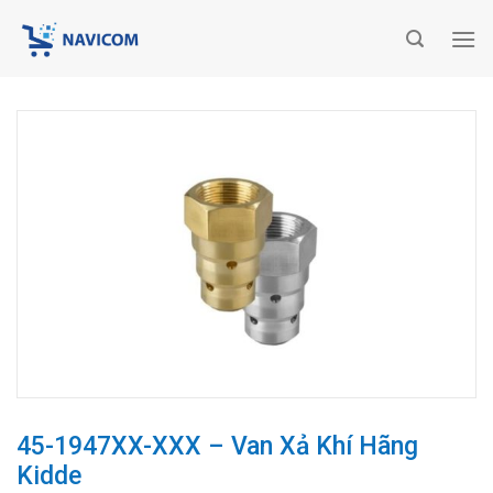
Chuyển
đến
nội
dung
45-1947XX-XXX – Van Xả Khí Hãng
Kidde