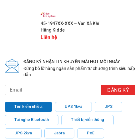
45-1947XX-XXX – Van Xả Khí
Hãng Kidde
Liên hệ
ĐĂNG KÝ NHẬN TIN KHUYẾN MÃI HOT MỖI NGÀY
Đừng bỏ lỡ hàng ngàn sản phẩm từ chương trình siêu hấp
dẫn
Tìm kiếm nhiều:
UPS 1kva
UPS
Tai nghe Bluetooth
Thiết bị viễn thông
UPS 2kva
Jabra
PoE