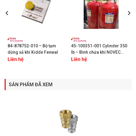
84-878752-010 – Bộ tạm
45-100351-001 Cylinder 350
e
dừng xả khí Kidde Fenwal
lb – Bình chứa khí NOVEC
1230 Đã Bao Gồm Khí
Liên hệ
Liên hệ
SẢN PHẨM ĐÃ XEM