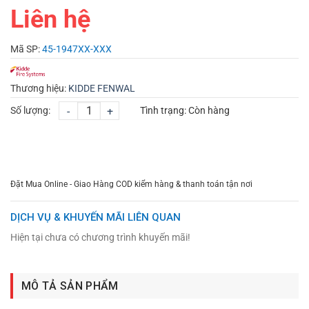
Liên hệ
Mã SP:
45-1947XX-XXX
Thương hiệu:
KIDDE FENWAL
Số lượng:
-
+
Tình trạng:
Còn hàng
CHỌN MUA
TƯ VẤN MUA HÀNG
Đặt Mua Online - Giao Hàng COD kiểm hàng & thanh toán tận nơi
DỊCH VỤ & KHUYẾN MÃI LIÊN QUAN
Hiện tại chưa có chương trình khuyến mãi!
MÔ TẢ SẢN PHẨM