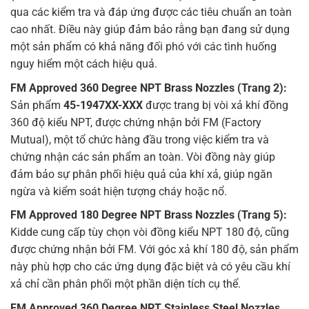
qua các kiểm tra và đáp ứng được các tiêu chuẩn an toàn
cao nhất. Điều này giúp đảm bảo rằng bạn đang sử dụng
một sản phẩm có khả năng đối phó với các tình huống
nguy hiểm một cách hiệu quả.
45-1947XX-XXX – Van Xả Khí Hãng Kidde
FM Approved 360 Degree NPT Brass Nozzles (Trang 2):
Sản phẩm
45-1947XX-XXX
được trang bị vòi xả khí đồng
Dù bạn cần sự an toàn và độ tin cậy cho gia đình, doanh
360 độ kiểu NPT, được chứng nhận bởi FM (Factory
nghiệp hay dự án công nghiệp, sản phẩm
45-1947XX-XXX
Mutual), một tổ chức hàng đầu trong việc kiểm tra và
– Van Xả Khí Hãng Kidde là lựa chọn tối ưu. Hãy liên hệ với
chứng nhận các sản phẩm an toàn. Vòi đồng này giúp
chúng tôi ngay hôm nay để biết thêm thông tin về sản
đảm bảo sự phân phối hiệu quả của khí xả, giúp ngăn
phẩm này và các phụ tùng thay thế Kidde khác. An toàn
ngừa và kiểm soát hiện tượng cháy hoặc nổ.
không có giá, và Kidde luôn là sự lựa chọn đúng đắn để
bảo vệ cuộc sống và tài sản của bạn.
FM Approved 180 Degree NPT Brass Nozzles (Trang 5):
Kidde cung cấp tùy chọn vòi đồng kiểu NPT 180 độ, cũng
Datasheet bình 45-1947XX-XXX
được chứng nhận bởi FM. Với góc xả khí 180 độ, sản phẩm
này phù hợp cho các ứng dụng đặc biệt và có yêu cầu khí
xả chỉ cần phân phối một phần diện tích cụ thể.
FM Approved 360 Degree NPT Stainless Steel Nozzles