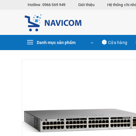
Chuyển
Hotline: 0966 569 949
Giới thiệu
Hệ thống chi nh
đến
nội
dung
Danh mục sản phẩm
Cửa hàng