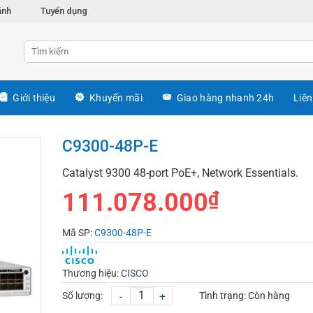
ánh
Tuyển dụng
Giới thiệu
Khuyến mãi
Giao hàng nhanh 24h
Liên
C9300-48P-E
Catalyst 9300 48-port PoE+, Network Essentials.
111.078.000
₫
Mã SP:
C9300-48P-E
Thương hiệu:
CISCO
Số lượng:
-
+
Tình trạng:
Còn hàng