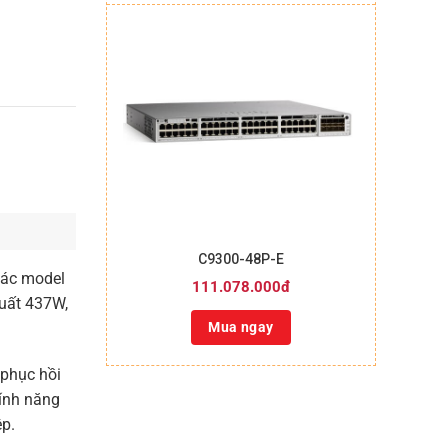
+
C9300-48P-E
các model
111.078.000đ
suất 437W,
Mua ngay
 phục hồi
tính năng
ệp.