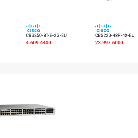
+
+
CBS250-8T-E-2G-EU
CBS220-48P-4X-EU
4.609.440
₫
23.997.600
₫