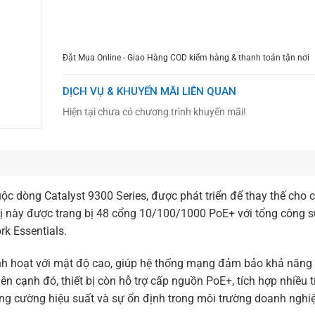
CHỌN MUA
TƯ VẤN MUA HÀNG
Đặt Mua Online - Giao Hàng COD kiểm hàng & thanh toán tận nơi
DỊCH VỤ & KHUYẾN MÃI LIÊN QUAN
Hiện tại chưa có chương trình khuyến mãi!
ộc dòng Catalyst 9300 Series, được phát triển để thay thế cho 
t bị này được trang bị 48 cổng 10/100/1000 PoE+ với tổng công 
k Essentials.
h hoạt với mật độ cao, giúp hệ thống mạng đảm bảo khả năng
n cạnh đó, thiết bị còn hỗ trợ cấp nguồn PoE+, tích hợp nhiều 
tăng cường hiệu suất và sự ổn định trong môi trường doanh nghi