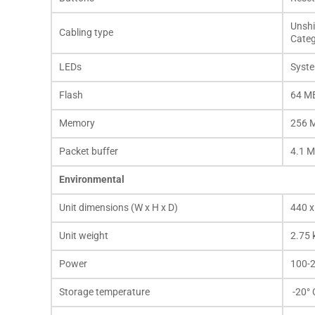
Unshi
Cabling type
Categ
LEDs
Syste
Flash
64 M
Memory
256 
Packet buffer
4.1 
Environmental
Unit dimensions (W x H x D)
440 x
Unit weight
2.75 
Power
100-2
Storage temperature
-20° 