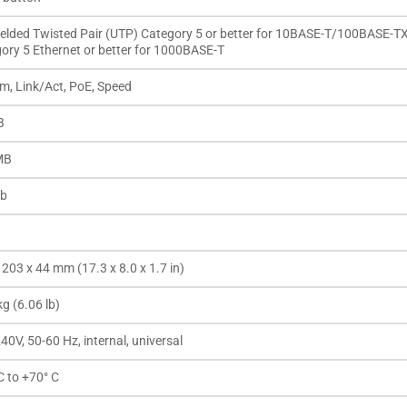
elded Twisted Pair (UTP) Category 5 or better for 10BASE-T/100BASE-T
ory 5 Ethernet or better for 1000BASE-T
m, Link/Act, PoE, Speed
B
MB
Mb
 203 x 44 mm (17.3 x 8.0 x 1.7 in)
kg (6.06 lb)
40V, 50-60 Hz, internal, universal
C to +70° C