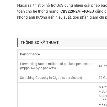
Ngoài ra, thiết bị hỗ trợ QoS cùng nhiều giải pháp bả
toàn cho hệ thống mạng.
CBS220-24T-4G-EU
cũng đư
không ảnh hưởng đến hiệu suất, góp phần giảm chi p
THÔNG SỐ KỸ THUẬT
Performance
Forwarding rate in millions of packets per second
41.6
(mpps; 64-byte packets)
Switching Capacity in Gigabits per Second
56 G
MAC t
– Up 
Spann
– Sta
– Fas