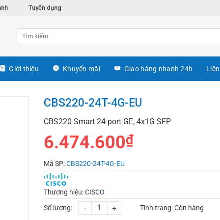
ánh
Tuyển dụng
Giới thiệu
Khuyến mãi
Giao hàng nhanh 24h
Liên
CBS220-24T-4G-EU
CBS220 Smart 24-port GE, 4x1G SFP
6.474.600
₫
Mã SP:
CBS220-24T-4G-EU
Thương hiệu:
CISCO
Số lượng:
-
+
Tình trạng:
Còn hàng