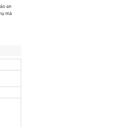
bảo an
thụ mà