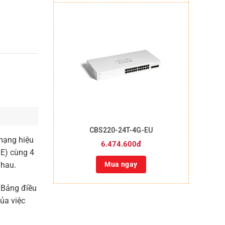
+
CBS220-24T-4G-EU
mạng hiệu
6.474.600đ
GE) cùng 4
nhau.
Mua ngay
 Bảng điều
của việc