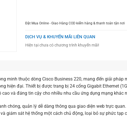
CHỌN MUA
TƯ VẤN MUA HÀNG
Đặt Mua Online - Giao Hàng COD kiểm hàng & thanh toán tận nơi
DỊCH VỤ & KHUYẾN MÃI LIÊN QUAN
Hiện tại chưa có chương trình khuyến mãi!
hông minh thuộc dòng Cisco Business 220, mang đến giải pháp 
g hiện đại. Thiết bị được trang bị 24 cổng Gigabit Ethernet (1
ộ cao và đáng tin cậy cho nhiều nhu cầu ứng dụng mạng khác 
hanh chóng, quản lý dễ dàng thông qua giao diện web trực quan.
ạt và giám sát hệ thống một cách chủ động, loại bỏ sự phức tạp 