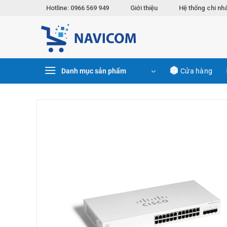
Chuyển
Hotline: 0966 569 949
Giới thiệu
Hệ thống chi nh
đến
nội
dung
Danh mục sản phẩm
Cửa hàng