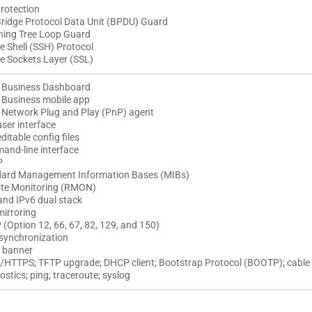
rotection
ridge Protocol Data Unit (BPDU) Guard
ing Tree Loop Guard
e Shell (SSH) Protocol
e Sockets Layer (SSL)
 Business Dashboard
 Business mobile app
 Network Plug and Play (PnP) agent
ser interface
ditable config files
nd-line interface
P
ard Management Information Bases (MIBs)
te Monitoring (RMON)
and IPv6 dual stack
mirroring
(Option 12, 66, 67, 82, 129, and 150)
synchronization
 banner
HTTPS; TFTP upgrade; DHCP client; Bootstrap Protocol (BOOTP); cable
ostics; ping; traceroute; syslog