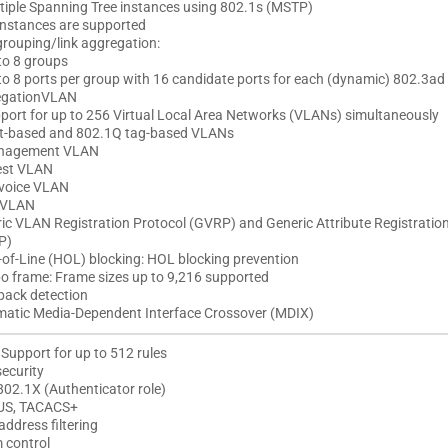
tiple Spanning Tree instances using 802.1s (MSTP)
instances are supported
grouping/link aggregation:
to 8 groups
to 8 ports per group with 16 candidate ports for each (dynamic) 802.3ad 
egation​VLAN
port for up to 256 Virtual Local Area Networks (VLANs) simultaneously
t-based and 802.1Q tag-based VLANs
nagement VLAN
est VLAN
voice VLAN
 VLAN
ic VLAN Registration Protocol (GVRP) and Generic Attribute Registratio
P)
of-Line (HOL) blocking: HOL blocking prevention
 frame: Frame sizes up to 9,216 supported
ack detection
atic Media-Dependent Interface Crossover (MDIX)
Support for up to 512 rules
security
802.1X (Authenticator role)
US, TACACS+
ddress filtering
 control