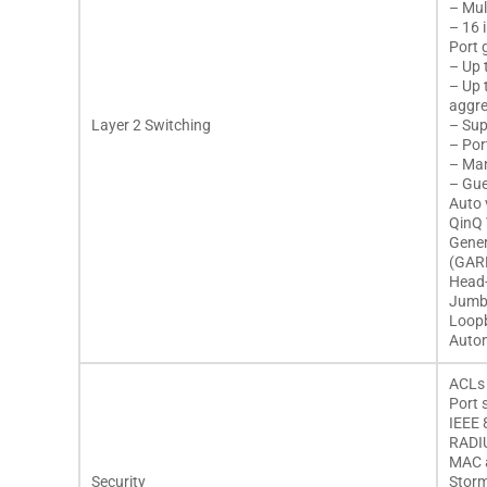
– Mul
– 16 
Port 
– Up 
– Up 
aggr
Layer 2 Switching
– Sup
– Por
– Ma
– Gu
Auto 
QinQ
Gener
(GAR
Head-
Jumbo
Loopb
Autom
ACLs 
Port 
IEEE 
RADI
MAC a
Security
Storm