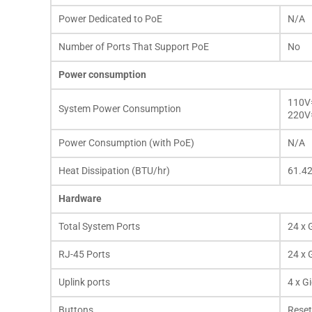
Power Dedicated to PoE
N/A
Number of Ports That Support PoE
No
Power consumption
110V
System Power Consumption
​220
Power Consumption (with PoE)
N/A
Heat Dissipation (BTU/hr)
61.4
Hardware
Total System Ports
24 x 
RJ-45 Ports
24 x 
Uplink ports
4 x G
Buttons
Reset