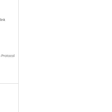
link
n Protocol