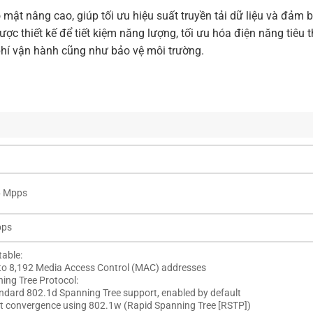
o mật nâng cao, giúp tối ưu hiệu suất truyền tải dữ liệu và đảm 
ợc thiết kế để tiết kiệm năng lượng, tối ưu hóa điện năng tiêu 
hí vận hành cũng như bảo vệ môi trường.
6 Mpps
bps
able:
to 8,192 Media Access Control (MAC) addresses
ing Tree Protocol:
ndard 802.1d Spanning Tree support, enabled by default
t convergence using 802.1w (Rapid Spanning Tree [RSTP])