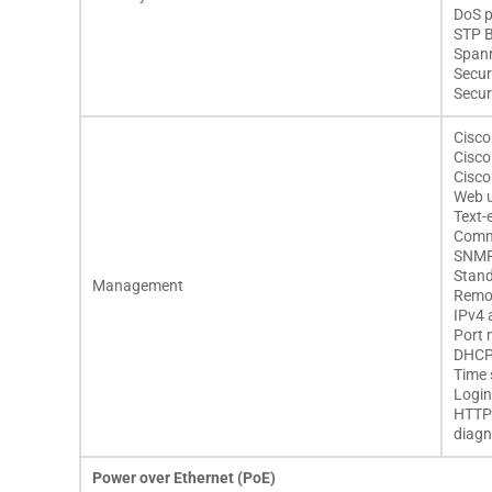
DoS p
STP B
Spann
Secur
Secur
Cisco
Cisco
Cisco
Web u
Text-e
Comma
SNM
Stand
Management
Remo
IPv4 
Port 
DHCP 
Time 
Login
HTTP/
diagn
Power over Ethernet (PoE)