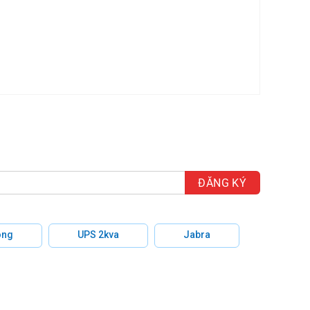
hông
UPS 2kva
Jabra