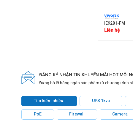
+
IE9281-FM
Liên hệ
ĐĂNG KÝ NHẬN TIN KHUYẾN MÃI HOT MỖI 
Đừng bỏ lỡ hàng ngàn sản phẩm từ chương trình s
Tìm kiếm nhiều:
UPS 1kva
PoE
Firewall
Camera