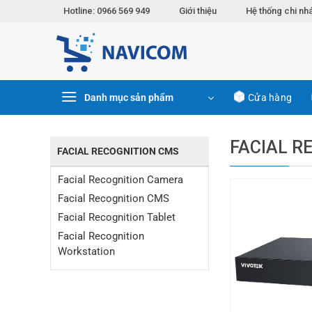
Chuyển
Hotline: 0966 569 949
Giới thiệu
Hệ thống chi nh
đến
nội
dung
Danh mục sản phẩm
Cửa hàng
FACIAL R
FACIAL RECOGNITION CMS
Facial Recognition Camera
Facial Recognition CMS
Facial Recognition Tablet
Facial Recognition
Workstation