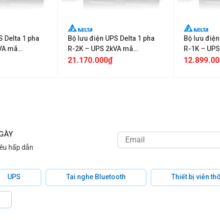
+
+
S Delta 1 pha
Bộ lưu điện UPS Delta 1 pha
Bộ lưu điện
VA mã
R-2K – UPS 2kVA mã
R-1K – UPS
N0B6
UPS202R2002N0B6
UPS102R2
21.170.000
₫
12.899.00
NGÀY
iêu hấp dẫn
UPS
Tai nghe Bluetooth
Thiết bị viễn t