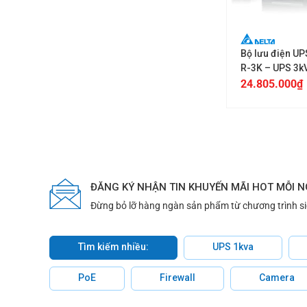
+
Bộ lưu điện UP
R-3K – UPS 3k
UPS302R2002
24.805.000
₫
ĐĂNG KÝ NHẬN TIN KHUYẾN MÃI HOT MỖI 
Đừng bỏ lỡ hàng ngàn sản phẩm từ chương trình s
Tìm kiếm nhiều:
UPS 1kva
PoE
Firewall
Camera