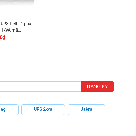
 UPS Delta 1 pha
 1kVA mã
002N0B6
0
₫
hông
UPS 2kva
Jabra