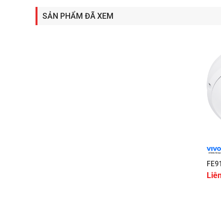
SẢN PHẨM ĐÃ XEM
+
FE9
Liê