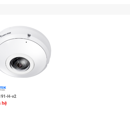
191-H-v2
n hệ