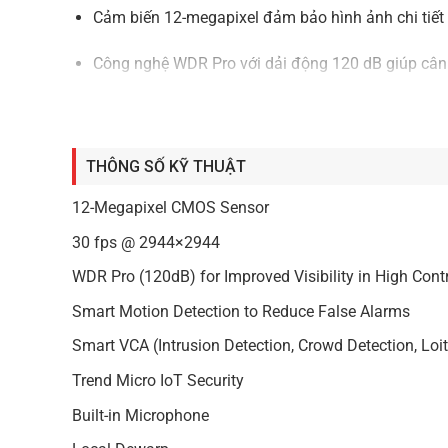
Cảm biến 12-megapixel đảm bảo hình ảnh chi tiết 
Công nghệ WDR Pro với dải động 120 dB giúp cân
Phát hiện chuyển động thông minh sử dụng AI giú
xâm nhập hay đồ vật bị bỏ quên.
THÔNG SỐ KỸ THUẬT
Tính năng phân tích video thông minh (VCA) với 
quản lý an ninh.
12-Megapixel CMOS Sensor
30 fps @ 2944×2944
Chất lượng hình ảnh và hiệu năn
WDR Pro (120dB) for Improved Visibility in High Cont
Camera có độ phân giải tối đa lên đến 2944×2944 @ 
Smart Motion Detection to Reduce False Alarms
mà không làm giảm chất lượng hình ảnh. Các chế độ 
Smart VCA (Intrusion Detection, Crowd Detection, Loit
quả.
Trend Micro IoT Security
Khả năng phân tích hành vi và b
Built-in Microphone
Sản phẩm sử dụng AI để nhận diện con người, phương