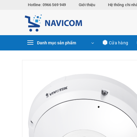
Chuyển
Hotline: 0966 569 949
Giới thiệu
Hệ thống chi nh
đến
nội
dung
Danh mục sản phẩm
Cửa hàng