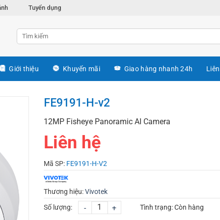
ánh
Tuyển dụng
Giới thiệu
Khuyến mãi
Giao hàng nhanh 24h
Liên
FE9191-H-v2
12MP Fisheye Panoramic AI Camera
Liên hệ
Mã SP:
FE9191-H-V2
Thương hiệu:
Vivotek
Số lượng:
-
+
Tình trạng:
Còn hàng