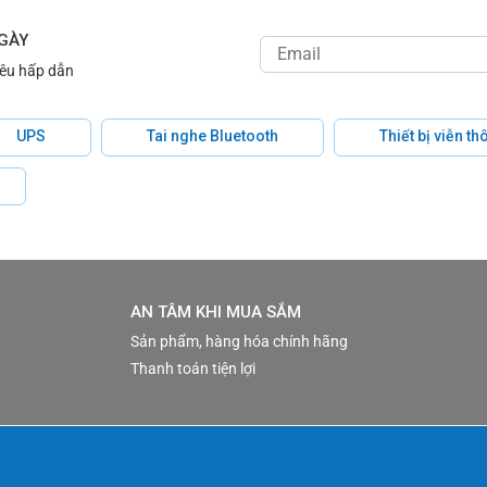
NGÀY
iêu hấp dẫn
UPS
Tai nghe Bluetooth
Thiết bị viễn t
AN TÂM KHI MUA SẮM
Sản phẩm, hàng hóa chính hãng
Thanh toán tiện lợi