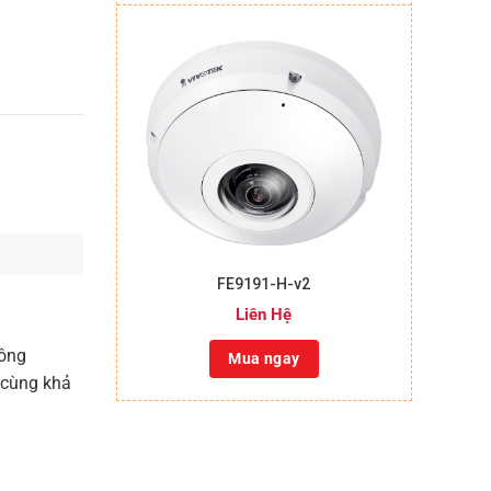
+
FE9191-H-v2
Liên Hệ
công
Mua ngay
 cùng khả