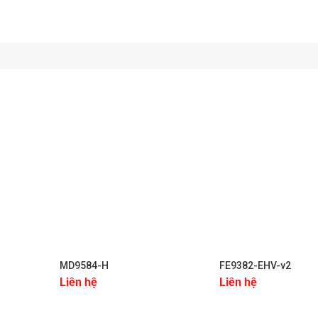
ảo vệ hệ thống chống lại các mối đe dọa mạng, đảm bảo an toàn
/SDHC/SDXC và NAS, đồng thời hỗ trợ kết nối Ethernet với chuẩ
.
ộng
giao tiếp dễ dàng. Ngoài ra, có khả năng phát hiện chuyển động
oát an ninh.
không gian cần giám sát toàn diện, thông minh với chất lượng h
+
+
MD9584-H
FE9382-EHV-v2
Liên hệ
Liên hệ