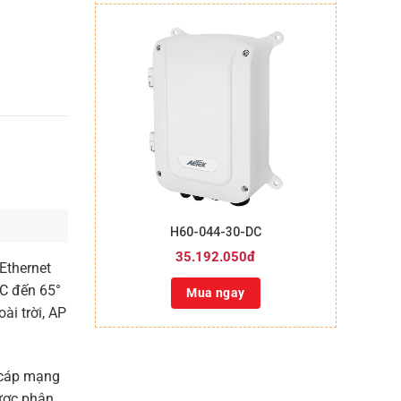
+
H60-044-30-DC
35.192.050đ
Ethernet
 C đến 65°
Mua ngay
ài trời, AP
 cáp mạng
được phân