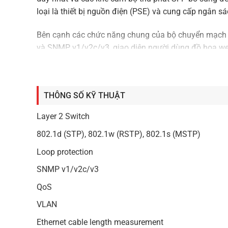
loại là thiết bị nguồn điện (PSE) và cung cấp ngân
Bên cạnh các chức năng chung của bộ chuyển mạch L
và SNMP v1/v2c/v3, giao diện người dùng đồ họa we
ONVIF. Nó tự động tạo bản đồ cấu trúc camera, chẩn
THÔNG SỐ KỸ THUẬT
Layer 2 Switch
802.1d (STP), 802.1w (RSTP), 802.1s (MSTP)
Loop protection
SNMP v1/v2c/v3
QoS
VLAN
Ethernet cable length measurement