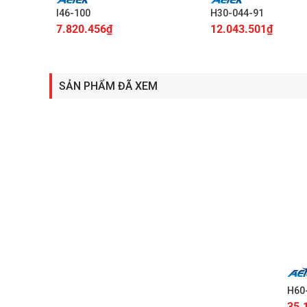
I46-100
H30-044-91
7.820.456
₫
12.043.501
₫
SẢN PHẨM ĐÃ XEM
+
H60
35.