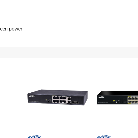
green power
+
+