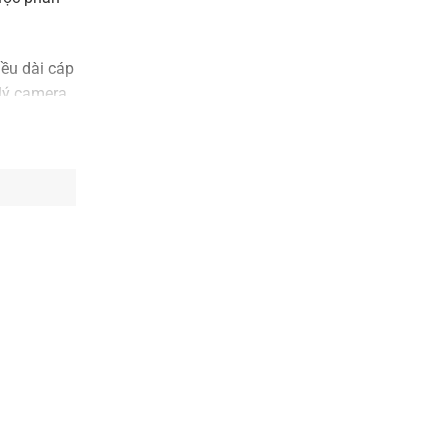
ều dài cáp
lý camera