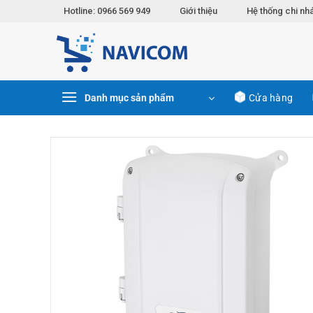
Chuyển
Hotline: 0966 569 949
Giới thiệu
Hệ thống chi nh
đến
nội
dung
Danh mục sản phẩm
Cửa hàng