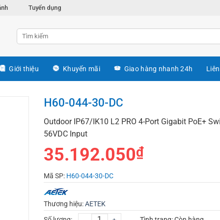
ánh
Tuyển dụng
Giới thiệu
Khuyến mãi
Giao hàng nhanh 24h
Liên
H60-044-30-DC
Outdoor IP67/IK10 L2 PRO 4-Port Gigabit PoE+ Swi
56VDC Input
35.192.050
₫
Mã SP:
H60-044-30-DC
Thương hiệu:
AETEK
Số lượng:
Tình trạng:
Còn hàng