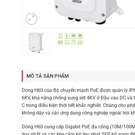
MÔ TẢ SẢN PHẨM
Dòng H60 của Bộ chuyển mạch PoE được quản lý IP67
6KV, khả năng chống xung sét 4KV ở Đầu vào DC và t
C trong điều kiện thời tiết khắc nghiệt. Chúng cho ph
không dây và các ứng dụng công nghiệp ngoài trời k
Dòng H60 cung cấp Gigabit PoE đa cổng (10M/100M/
duy nhất và các khe cắm bộ thu phát SFP bổ sung để