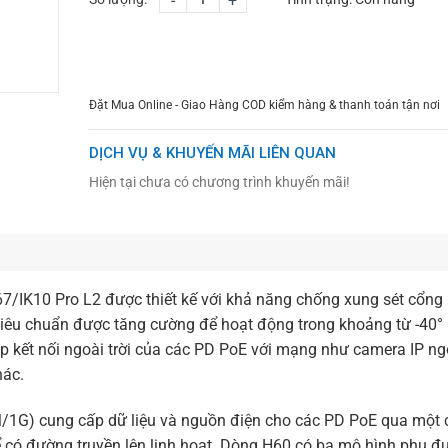
-
+
CHỌN MUA
TƯ VẤN MUA HÀNG
Đặt Mua Online - Giao Hàng COD kiểm hàng & thanh toán tận nơi
DỊCH VỤ & KHUYẾN MÃI LIÊN QUAN
Hiện tại chưa có chương trình khuyến mãi!
/IK10 Pro L2 được thiết kế với khả năng chống xung sét cổng 
iêu chuẩn được tăng cường để hoạt động trong khoảng từ -40°
ép kết nối ngoài trời của các PD PoE với mạng như camera IP ngo
hác.
1G) cung cấp dữ liệu và nguồn điện cho các PD PoE qua một
 có đường truyền lên linh hoạt. Dòng H60 có ba mô hình phụ 