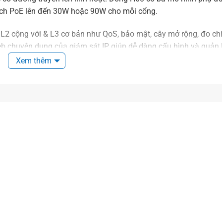
 sách PoE lên đến 30W hoặc 90W cho mỗi cổng.
2 cộng với & L3 cơ bản như QoS, bảo mật, cây mở rộng, đo chi
b chuyên dụng của giám sát IP giúp dễ dàng cấu hình và quản 
 đoán cáp và quản lý PoE.
Xem thêm