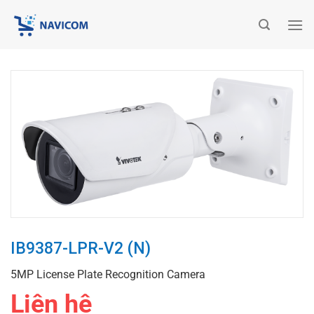
Chuyển
đến
nội
dung
IB9387-LPR-V2 (N)
5MP License Plate Recognition Camera
Liên hệ