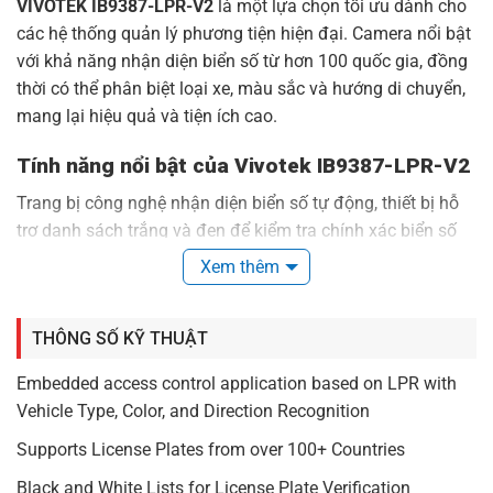
VIVOTEK IB9387-LPR-V2
là một lựa chọn tối ưu dành cho
các hệ thống quản lý phương tiện hiện đại. Camera nổi bật
với khả năng nhận diện biển số từ hơn 100 quốc gia, đồng
thời có thể phân biệt loại xe, màu sắc và hướng di chuyển,
mang lại hiệu quả và tiện ích cao.
Tính năng nổi bật của
Vivotek
IB9387-LPR-V2
Trang bị công nghệ nhận diện biển số tự động, thiết bị hỗ
trợ danh sách trắng và đen để kiểm tra chính xác biển số
xe. Điều này giúp các hệ thống bãi đỗ xe, trạm thu phí và
Xem thêm
kiểm soát ra vào trở nên hiệu quả hơn. Sản phẩm còn
tương thích tích hợp với phần mềm
VAST2 & VSS VMS để
THÔNG SỐ KỸ THUẬT
nâng cao khả năng quản lý.
Embedded access control application based on LPR with
Chất lượng hình ảnh sắc nét với công nghệ
Vehicle Type, Color, and Direction Recognition
WDR Pro
Supports License Plates from over 100+ Countries
Sử dụng cảm biến
CMOS 1/2.8”
và độ phân giải tối đa
5MP, camera đảm bảo hình ảnh rõ nét trong nhiều điều
Black and White Lists for License Plate Verification