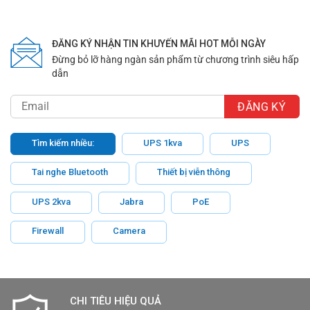
ĐĂNG KÝ NHẬN TIN KHUYẾN MÃI HOT MỖI NGÀY
Đừng bỏ lỡ hàng ngàn sản phẩm từ chương trình siêu hấp
dẫn
Tìm kiếm nhiều:
UPS 1kva
UPS
Tai nghe Bluetooth
Thiết bị viễn thông
UPS 2kva
Jabra
PoE
Firewall
Camera
CHI TIÊU HIỆU QUẢ