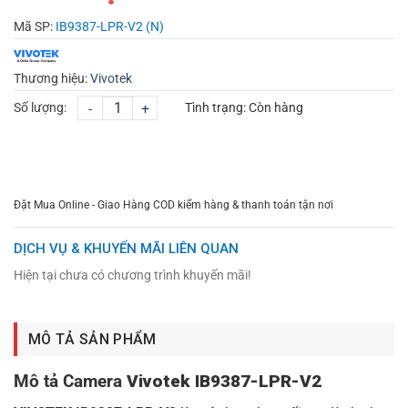
Mã SP:
IB9387-LPR-V2 (N)
Thương hiệu:
Vivotek
Số lượng:
-
+
Tình trạng:
Còn hàng
CHỌN MUA
TƯ VẤN MUA HÀNG
Đặt Mua Online - Giao Hàng COD kiểm hàng & thanh toán tận nơi
DỊCH VỤ & KHUYẾN MÃI LIÊN QUAN
Hiện tại chưa có chương trình khuyến mãi!
MÔ TẢ SẢN PHẨM
Mô tả Camera
Vivotek IB9387-LPR-V2