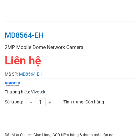
MD8564-EH
2MP Mobile Dome Network Camera
Liên hệ
Mã SP:
MD8564-EH
Thương hiệu:
Vivotek
Số lượng:
-
+
Tình trạng:
Còn hàng
CHỌN MUA
TƯ VẤN MUA HÀNG
Đặt Mua Online - Giao Hàng COD kiểm hàng & thanh toán tận nơi