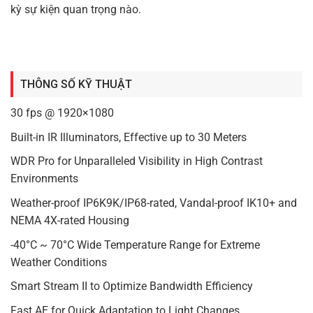
kỳ sự kiện quan trọng nào.
THÔNG SỐ KỸ THUẬT
30 fps @ 1920×1080
Built-in IR Illuminators, Effective up to 30 Meters
WDR Pro for Unparalleled Visibility in High Contrast
Environments
Weather-proof IP6K9K/IP68-rated, Vandal-proof IK10+ and
NEMA 4X-rated Housing
-40°C ~ 70°C Wide Temperature Range for Extreme
Weather Conditions
Smart Stream II to Optimize Bandwidth Efficiency
Fast AE for Quick Adaptation to Light Changes