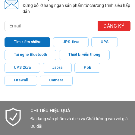
Đừng bỏ lỡ hàng ngàn sản phẩm từ chương trình siêu hấp
dẫn
Tìm kiếm nhiều:
UPS 1kva
UPS
Tai nghe Bluetooth
Thiết bị viễn thông
UPS 2kva
Jabra
PoE
Firewall
Camera
CHI TIÊU HIỆU QUẢ
Đa dạng sản phẩm và dịch vụ Chất lượng cao với giá
ưu đãi