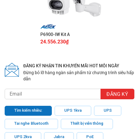
P6900-IW Kit A
24.556.230
₫
ĐĂNG KÝ NHẬN TIN KHUYẾN MÃI HOT MỖI NGÀY
Đừng bỏ lỡ hàng ngàn sản phẩm từ chương trình siêu hấp
dẫn
Tìm kiếm nhiều:
UPS 1kva
UPS
Tai nghe Bluetooth
Thiết bị viễn thông
UPS 2kva
Jabra
PoE