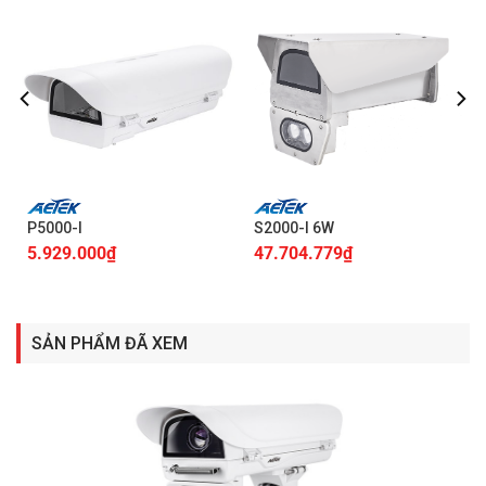
P5000-I
S2000-I 6W
5.929.000
₫
47.704.779
₫
SẢN PHẨM ĐÃ XEM