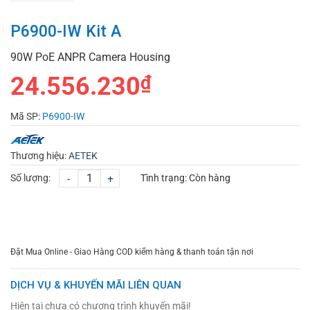
P6900-IW Kit A
90W PoE ANPR Camera Housing
24.556.230
₫
Mã SP:
P6900-IW
Thương hiệu:
AETEK
Số lượng:
-
+
Tình trạng:
Còn hàng
CHỌN MUA
TƯ VẤN MUA HÀNG
Đặt Mua Online - Giao Hàng COD kiểm hàng & thanh toán tận nơi
DỊCH VỤ & KHUYẾN MÃI LIÊN QUAN
Hiện tại chưa có chương trình khuyến mãi!