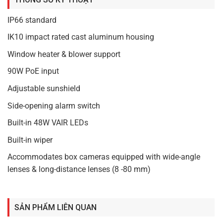
P6900-IW-V2
là mẫu PoE được hỗ trợ bởi PSE 90W qua
một cáp Ethernet.
IP66 standard
IK10 impact rated cast aluminum housing
Window heater & blower support
90W PoE input
Adjustable sunshield
Side-opening alarm switch
Built-in 48W VAIR LEDs
Built-in wiper
Accommodates box cameras equipped with wide-angle
lenses & long-distance lenses (8 -80 mm)
SẢN PHẨM LIÊN QUAN