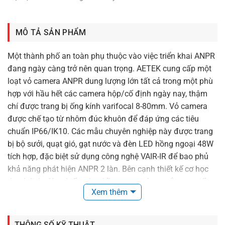
MÔ TẢ SẢN PHẨM
Một thành phố an toàn phụ thuộc vào việc triển khai ANPR
đang ngày càng trở nên quan trọng. AETEK cung cấp một
loạt vỏ camera ANPR dung lượng lớn tất cả trong một phù
hợp với hầu hết các camera hộp/cố định ngày nay, thậm
chí được trang bị ống kính varifocal 8-80mm. Vỏ camera
được chế tạo từ nhôm đúc khuôn để đáp ứng các tiêu
chuẩn IP66/IK10. Các mẫu chuyên nghiệp này được trang
bị bộ sưởi, quạt gió, gạt nước và đèn LED hồng ngoại 48W
tích hợp, đặc biệt sử dụng công nghệ VAIR-IR để bao phủ
khả năng phát hiện ANPR 2 làn. Bên cạnh thiết kế cơ học
thanh lịch, đèn chiếu sáng hồng ngoại được gắn trực tiếp
Xem thêm
vào vỏ camera để che giấu cáp RS-485 và cáp nguồn.
Vỏ camera ANPR có các mẫu được hỗ trợ PoE riêng lẻ.
THÔNG SỐ KỸ THUẬT