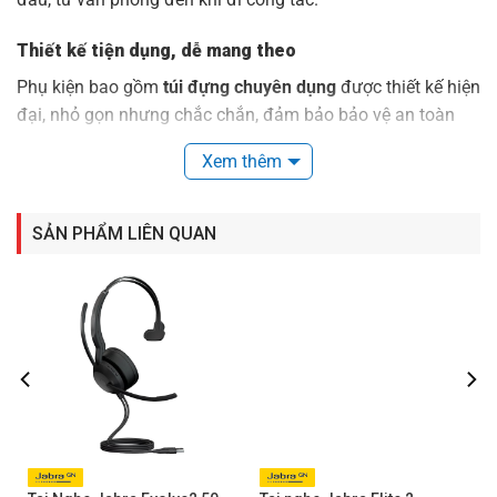
Thiết kế tiện dụng, dễ mang theo
Phụ kiện bao gồm
túi đựng chuyên dụng
được thiết kế hiện
đại, nhỏ gọn nhưng chắc chắn, đảm bảo bảo vệ an toàn
cho thiết bị Jabra của bạn trong quá trình di chuyển. Túi
Xem thêm
đựng được làm từ chất liệu bền bỉ, chống va đập, giúp giữ
cho các thiết bị luôn trong tình trạng tốt nhất.
SẢN PHẨM LIÊN QUAN
Tối ưu trải nghiệm hội họp di động
Khi kết hợp với các thiết bị hội nghị Jabra, bộ phụ kiện
Meet Anywhere mang đến sự linh hoạt vượt trội. Người
dùng có thể dễ dàng mang cả bộ camera PanaCast và loa
hội nghị Speak đến bất kỳ địa điểm nào và nhanh chóng
thiết lập một không gian hội họp chuyên nghiệp, không bị
giới hạn bởi địa điểm hay hạ tầng sẵn có.
Sự tiện lợi cho doanh nghiệp hiện đại