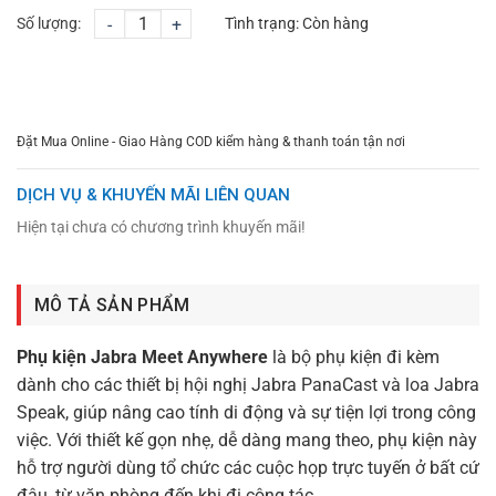
Số lượng:
-
+
Tình trạng:
Còn hàng
CHỌN MUA
TƯ VẤN MUA HÀNG
Đặt Mua Online - Giao Hàng COD kiểm hàng & thanh toán tận nơi
DỊCH VỤ & KHUYẾN MÃI LIÊN QUAN
Hiện tại chưa có chương trình khuyến mãi!
MÔ TẢ SẢN PHẨM
Phụ kiện Jabra Meet Anywhere
là bộ phụ kiện đi kèm
dành cho các thiết bị hội nghị Jabra PanaCast và loa Jabra
Speak, giúp nâng cao tính di động và sự tiện lợi trong công
việc. Với thiết kế gọn nhẹ, dễ dàng mang theo, phụ kiện này
hỗ trợ người dùng tổ chức các cuộc họp trực tuyến ở bất cứ
đâu, từ văn phòng đến khi đi công tác.