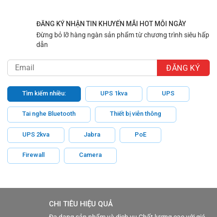
ĐĂNG KÝ NHẬN TIN KHUYẾN MÃI HOT MỖI NGÀY
Đừng bỏ lỡ hàng ngàn sản phẩm từ chương trình siêu hấp
dẫn
Tìm kiếm nhiều:
UPS 1kva
UPS
Tai nghe Bluetooth
Thiết bị viễn thông
UPS 2kva
Jabra
PoE
Firewall
Camera
CHI TIÊU HIỆU QUẢ
Đa dạng sản phẩm và dịch vụ Chất lượng cao với giá