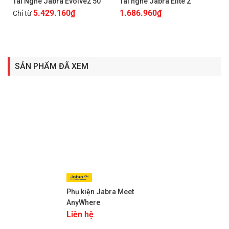
Tai Nghe Jabra Evolve2 50
Tai nghe Jabra Elite 2
Trong bối cảnh làm việc từ xa và mô hình làm việc kết hợp
5.429.160
₫
1.686.960
₫
Chỉ từ
(hybrid work) ngày càng phổ biến,
Jabra Meet Anywhere
trở thành lựa chọn lý tưởng cho doanh nghiệp. Bộ phụ kiện
này giúp các nhóm làm việc cộng tác dễ dàng, duy trì tính
chuyên nghiệp và nâng cao hiệu quả trong mọi buổi họp
SẢN PHẨM ĐÃ XEM
trực tuyến.
Phụ kiện Jabra Meet
AnyWhere
Liên hệ