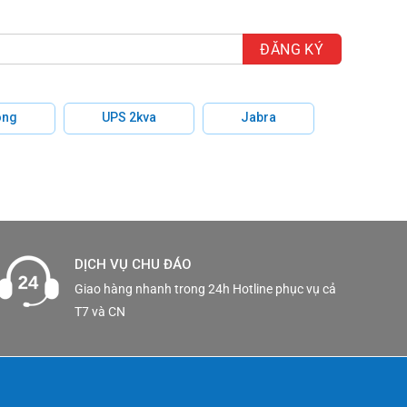
hông
UPS 2kva
Jabra
DỊCH VỤ CHU ĐÁO
Giao hàng nhanh trong 24h Hotline phục vụ cả
T7 và CN
n Bình,