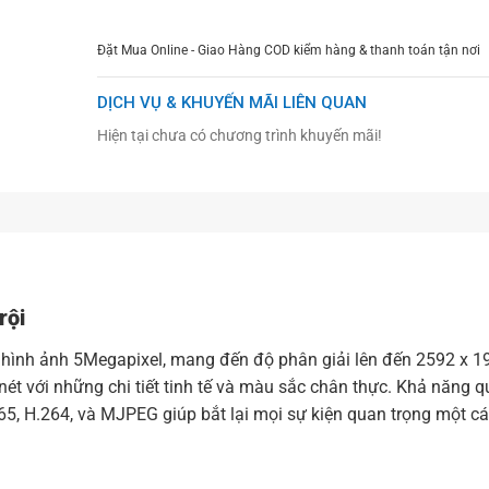
Đặt Mua Online - Giao Hàng COD kiểm hàng & thanh toán tận nơi
DỊCH VỤ & KHUYẾN MÃI LIÊN QUAN
Hiện tại chưa có chương trình khuyến mãi!
rội
hình ảnh 5Megapixel, mang đến độ phân giải lên đến 2592 x 19
nét với những chi tiết tinh tế và màu sắc chân thực. Khả năng q
65, H.264, và MJPEG giúp bắt lại mọi sự kiện quan trọng một các