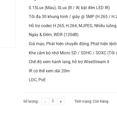
0.15Lux (Màu), 0Lux (B / W, bật đèn LED IR)
Tối đa 30 khung hình / giây @ 5MP (H.265 / H.
Hỗ trợ codec H.265, H.264, MJPEG, Nhiều luồng
Ngày & Đêm, WDR (120dB)
Giả mạo, Phát hiện chuyển động, Phát hiện lệc
Khe cắm bộ nhớ Micro SD / SDHC / SDXC (Tối
Chế độ xem hành lang, hỗ trợ WiseStream II
IR có thể xem dài 20m
LDC, PoE
Số lượng:
-
+
Tình trạng:
Còn hàng
CHỌN MUA
TƯ VẤN MUA HÀNG