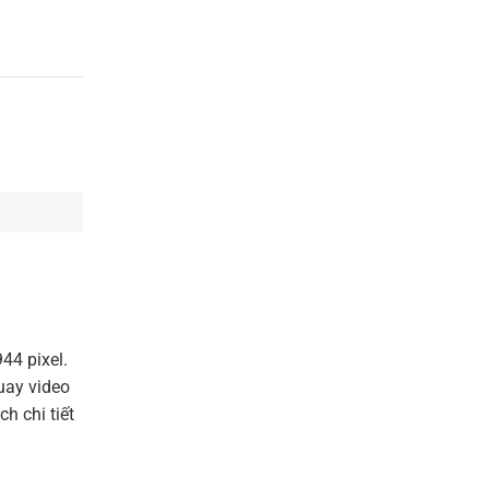
44 pixel.
uay video
h chi tiết