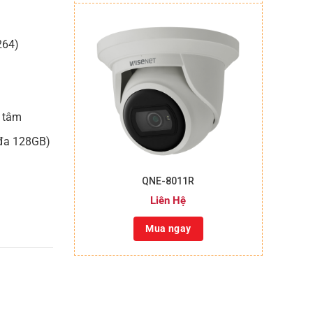
264)
h tâm
 đa 128GB)
+
QNE-8011R
Liên Hệ
Mua ngay