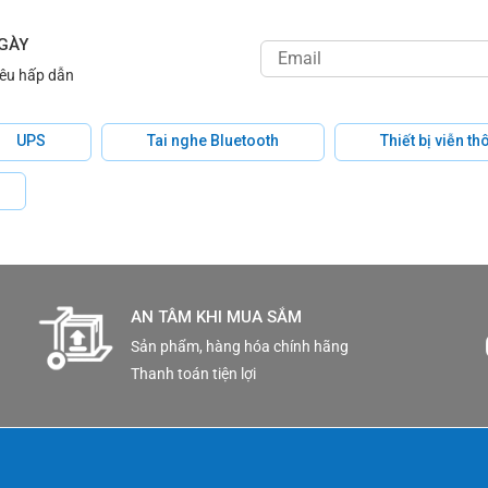
NGÀY
iêu hấp dẫn
UPS
Tai nghe Bluetooth
Thiết bị viễn t
AN TÂM KHI MUA SẮM
Sản phẩm, hàng hóa chính hãng
Thanh toán tiện lợi
 TẾ NAM VIỆT 87/72A Nguyễn Sỹ Sách, Phường 15, Quận Tâ
comtech.vn Hotline: 0966 569 949 Website: navicomtech.vn