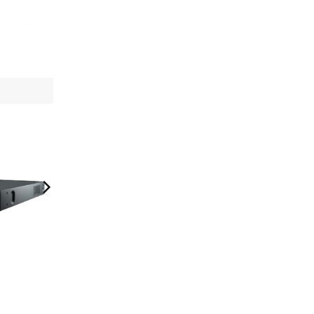
àn, giúp
ớn như
c tối mà
bạn sẽ
âm, giúp
bộ nhớ