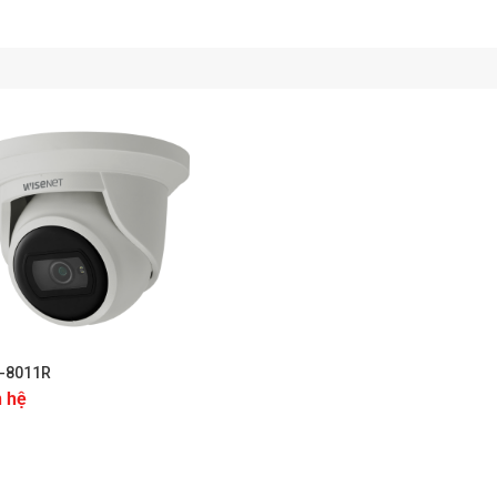
mera này giúp tối ưu hóa băng thông và lưu trữ dữ liệu mà vẫn d
 Correction) giúp điều chỉnh và làm giảm hiện tượng méo hình 
ú ý với khả năng giám sát toàn diện, độ phân giải cao, và tín
ng mạnh hay yếu, ban ngày hay ban đêm, camera này sẽ mang 
ng để bảo vệ và quản lý môi trường của bạn một cách hiệu quả
ông số kỹ thuật
-8011R
n hệ