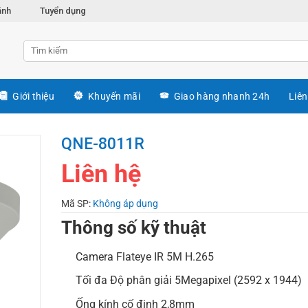
ánh
Tuyển dụng
Giới thiệu
Khuyến mãi
Giao hàng nhanh 24h
Liên
QNE-8011R
Liên hệ
Mã SP:
Không áp dụng
Thông số kỹ thuật
Camera Flateye IR 5M H.265
Tối đa Độ phân giải 5Megapixel (2592 x 1944)
Ống kính cố định 2,8mm