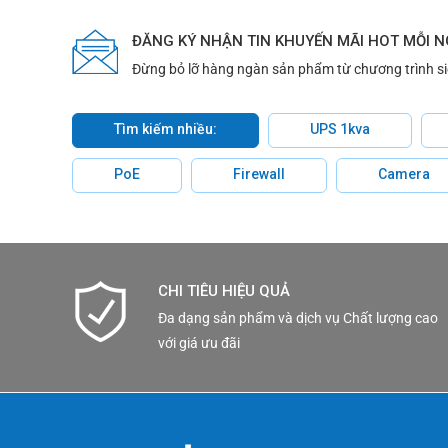
ĐĂNG KÝ NHẬN TIN KHUYẾN MÃI HOT MỖI 
Đừng bỏ lỡ hàng ngàn sản phẩm từ chương trình s
Tìm kiếm nhiều:
UPS 1kva
PoE
Firewall
Camera
CHI TIÊU HIỆU QUẢ
Đa dạng sản phẩm và dịch vụ Chất lượng cao
với giá ưu đãi
—
CÔNG TY TNHH THƯƠNG MẠI DỊCH VỤ KỸ THUẬT QUỐC
Thành phố Hồ Chí Minh, Việt Nam Emaill: info@navi