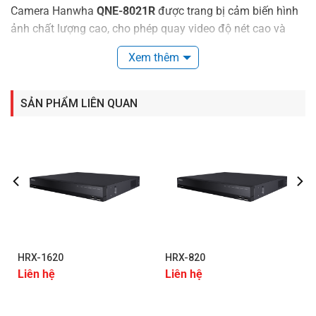
Camera Hanwha
QNE-8021R
được trang bị cảm biến hình
ảnh chất lượng cao, cho phép quay video độ nét cao và
màu sắc chân thực.
Xem thêm
Download tài liệu – datasheet thông số kỹ thuật
SẢN PHẨM LIÊN QUAN
HRX-1620
HRX-820
Liên hệ
Liên hệ