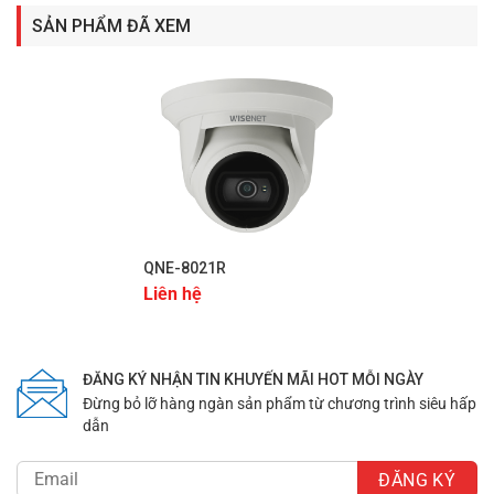
SẢN PHẨM ĐÃ XEM
—
QNE-8021R
CÔNG TY TNHH THƯƠNG MẠI DỊCH VỤ KỸ THUẬT QUỐC
Liên hệ
TẾ NAM VIỆT 87/72A Nguyễn Sỹ Sách, Phường 15, Quận
Tân Bình, Thành phố Hồ Chí Minh, Việt Nam Emaill:
info@navicomtech.vn Hotline: 0966 569 949 Website:
ĐĂNG KÝ NHẬN TIN KHUYẾN MÃI HOT MỖI NGÀY
navicomtech.vn
Đừng bỏ lỡ hàng ngàn sản phẩm từ chương trình siêu hấp
dẫn