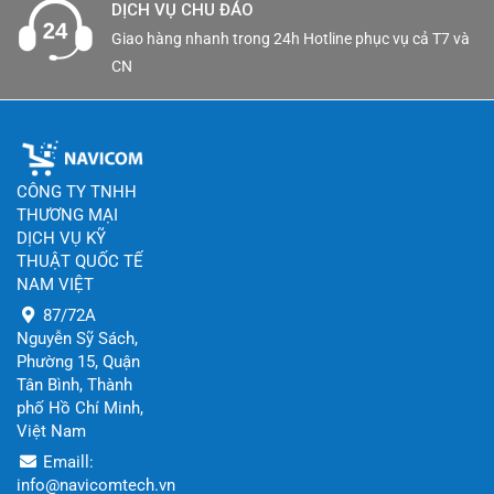
DỊCH VỤ CHU ĐÁO
Giao hàng nhanh trong 24h Hotline phục vụ cả T7 và
CN
CÔNG TY TNHH
THƯƠNG MẠI
DỊCH VỤ KỸ
THUẬT QUỐC TẾ
NAM VIỆT
87/72A
Nguyễn Sỹ Sách,
Phường 15, Quận
Tân Bình, Thành
phố Hồ Chí Minh,
Việt Nam
Emaill:
info@navicomtech.vn