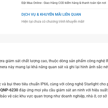
Đặt Mua Online - Giao Hàng COD kiểm hàng & thanh toán tận nơi
DỊCH VỤ & KHUYẾN MÃI LIÊN QUAN
Hiện tại chưa có chương trình khuyến mãi!
a giám sát chất lượng cao, thuộc dòng sản phẩm công nghệ I
amera này mang lại khả năng quan sát và ghi lại hình ảnh sắc né
 và bụi theo tiêu chuẩn IP66, cùng với công nghệ Starlight cho
P
QNP-6230
đáp ứng mọi yêu cầu giám sát an ninh với hiệu suất 
 bảo vệ các khu vực quan trọng như doanh nghiệp, nhà ở, cơ sở