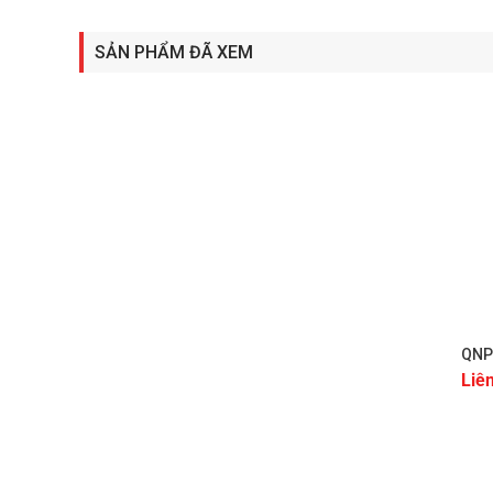
SẢN PHẨM ĐÃ XEM
—
CÔNG TY TNHH THƯƠNG MẠI DỊCH VỤ KỸ THUẬT QUỐC
Thành phố Hồ Chí Minh, Việt Nam Emaill: info@navi
+
QNP
Liê