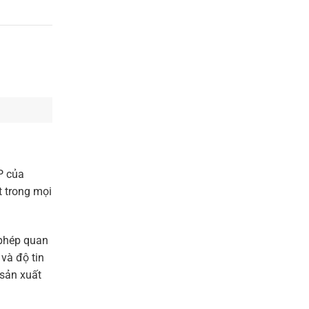
P của
t trong mọi
 phép quan
và độ tin
 sản xuất