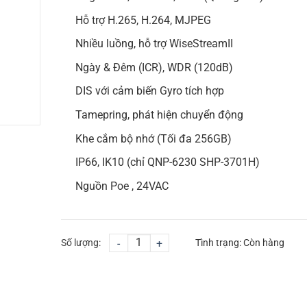
Hỗ trợ H.265, H.264, MJPEG
Nhiều luồng, hỗ trợ WiseStreamII
Ngày & Đêm (ICR), WDR (120dB)
DIS với cảm biến Gyro tích hợp
Tamepring, phát hiện chuyển động
Khe cắm bộ nhớ (Tối đa 256GB)
IP66, IK10 (chỉ QNP-6230 SHP-3701H)
Nguồn Poe , 24VAC
Số lượng:
-
+
Tình trạng:
Còn hàng
CHỌN MUA
TƯ VẤN MUA HÀNG