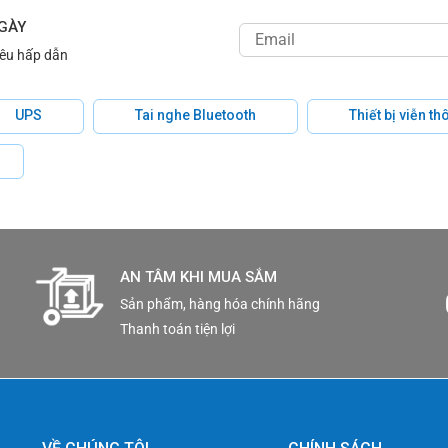
NGÀY
iêu hấp dẫn
UPS
Tai nghe Bluetooth
Thiết bị viễn t
AN TÂM KHI MUA SẮM
Sản phẩm, hàng hóa chính hãng
Thanh toán tiện lợi