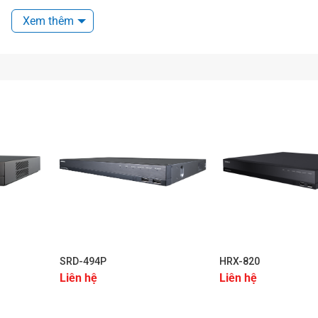
hông số kỹ thuật
Xem thêm
+
+
SRD-494P
HRX-820
Liên hệ
Liên hệ