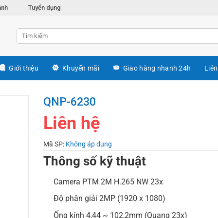
ánh
Tuyển dụng
Giới thiệu
Khuyến mãi
Giao hàng nhanh 24h
Liên
QNP-6230
Liên hệ
Mã SP:
Không áp dụng
Thông số kỹ thuật
Camera PTM 2M H.265 NW 23x
Độ phân giải 2MP (1920 x 1080)
Ống kính 4,44 ~ 102,2mm (Quang 23x)