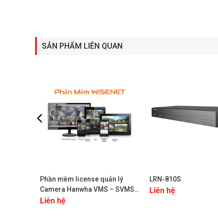
Download tài liệu – datasheet t
SẢN PHẨM LIÊN QUAN
+
+
Phần mềm license quản lý
LRN-810S
Camera Hanwha VMS – SVMS
Liên hệ
– SSM V 2.0 – SM V 2.0
Liên hệ