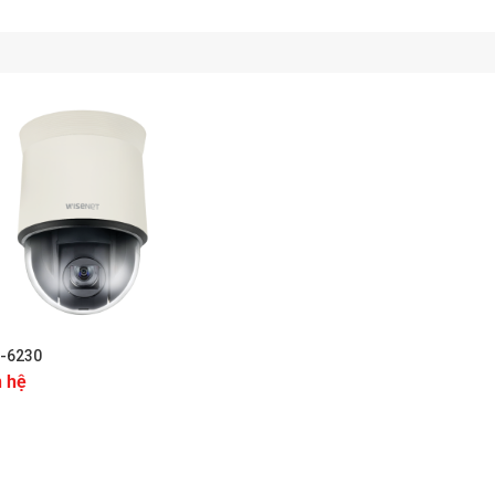
 TẾ NAM VIỆT 87/72A Nguyễn Sỹ Sách, Phường 15, Quận Tâ
comtech.vn Hotline: 0966 569 949 Website: navicomtech.vn
-6230
n hệ