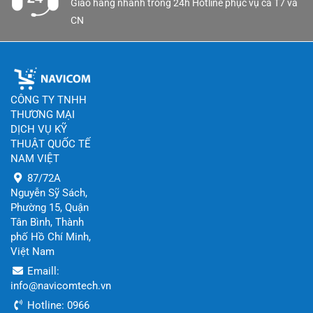
Giao hàng nhanh trong 24h Hotline phục vụ cả T7 và
6320R/VAP
CN
CÔNG TY TNHH
THƯƠNG MẠI
DỊCH VỤ KỸ
THUẬT QUỐC TẾ
NAM VIỆT
87/72A
Nguyễn Sỹ Sách,
Phường 15, Quận
Tân Bình, Thành
phố Hồ Chí Minh,
Việt Nam
Emaill:
info@navicomtech.vn
Hotline: 0966