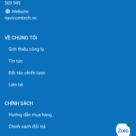
569 949
Website:
navicomtech.vn
VỀ CHÚNG TÔI
Tham khảo các sản phẩm liên quan:
Giới thiệu công ty
Dòng sản phẩm camera
QNP-6250
Tin tức
Dòng sản phẩm camera
QNB-6002
Đối tác chiến lược
Dòng sản phẩm camera
QNP-6320HS
Liên hệ
CHÍNH SÁCH
Hướng dẫn mua hàng
Chính sách đổi trả