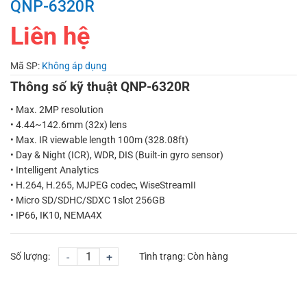
QNP-6320R
Liên hệ
Mã SP:
Không áp dụng
Thông số kỹ thuật QNP-6320R
• Max. 2MP resolution
• 4.44~142.6mm (32x) lens
• Max. IR viewable length 100m (328.08ft)
• Day & Night (ICR), WDR, DIS (Built-in gyro sensor)
• Intelligent Analytics
• H.264, H.265, MJPEG codec, WiseStreamII
• Micro SD/SDHC/SDXC 1slot 256GB
• IP66, IK10, NEMA4X
Số lượng:
-
+
Tình trạng:
Còn hàng
CHỌN MUA
TƯ VẤN MUA HÀNG