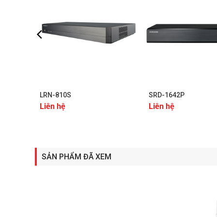
+
+
LRN-810S
SRD-1642P
Liên hệ
Liên hệ
Ca
SẢN PHẨM ĐÃ XEM
Điểm mạnh của Camera Hanwh
Độ phân giải 4MP
: Với khả năng ghi hình lên đến
những hình ảnh sắc nét và chi tiết tại mọi thời điể