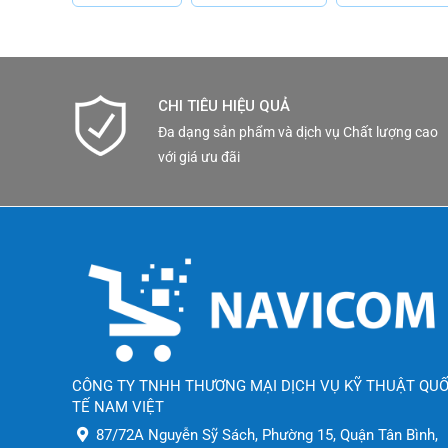
Với sự kết hợp của những tính năng cao cấp, độ tin
ưu cho hệ thống giám sát an ninh của bạn. Đảm bảo 
phẩm này.
CHI TIÊU HIỆU QUẢ
Datasheet tài liệu thông số kỹ t
Đa dạng sản phẩm và dịch vụ Chất lượng cao
với giá ưu đãi
CÔNG TY TNHH THƯƠNG MẠI DỊCH VỤ KỸ THUẬT QU
TẾ NAM VIỆT
87/72A Nguyễn Sỹ Sách, Phường 15, Quận Tân Bình,