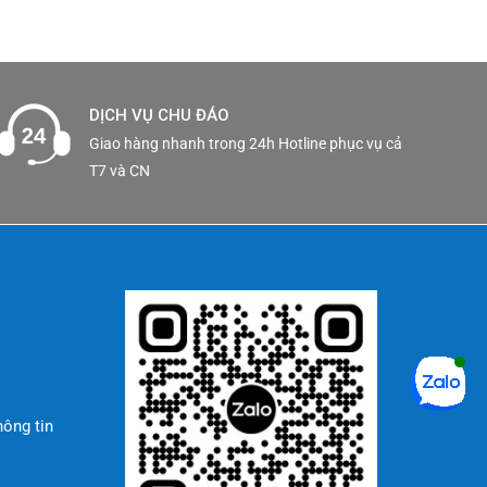
 chọn tối
 với sản
DỊCH VỤ CHU ĐÁO
Giao hàng nhanh trong 24h Hotline phục vụ cả
T7 và CN
hông tin