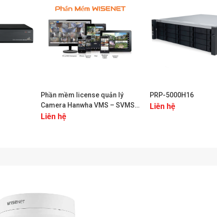
+
+
Phần mềm license quản lý
PRP-5000H16
Camera Hanwha VMS – SVMS
Liên hệ
– SSM V 2.0 – SM V 2.0
Liên hệ
mera Hanwha QNV-7082R
a QNV-7082R:
 4MP và tốc độ 30 khung hình mỗi giây,
QNV-7082R
có thể mong
m.