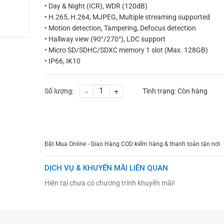
• Day & Night (ICR), WDR (120dB)
• H.265, H.264, MJPEG, Multiple streaming supported
• Motion detection, Tampering, Defocus detection
• Hallway view (90°/270°), LDC support
• Micro SD/SDHC/SDXC memory 1 slot (Max. 128GB)
• IP66, IK10
Số lượng:
-
+
Tình trạng:
Còn hàng
CHỌN MUA
TƯ VẤN MUA HÀNG
Đặt Mua Online - Giao Hàng COD kiểm hàng & thanh toán tận nơi
DỊCH VỤ & KHUYẾN MÃI LIÊN QUAN
Hiện tại chưa có chương trình khuyến mãi!