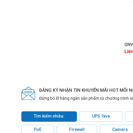
Hiệu suất trong điều kiện ánh sáng thấp
: Với chỉ
ánh sáng yếu mà không cần ánh sáng ngoại.
Chế độ ban đêm và ngày
:
QNV-7082R
được trang 
đèn hồng ngoại (IR) tới khoảng cách 30m (98.42ft)
ánh sáng.
+
Chống va đập và thời tiết
: Với khả năng chống va
QNV
Liê
có thể hoạt động trong môi trường khắc nghiệt và
Công nghệ nâng cao
: Camera Hanwha
QNV-7082
lượng hình ảnh trong điều kiện ánh sáng phức tạ
lựa chọn tùy theo nhu cầu lưu trữ và băng thông 
Phát hiện chuyển động và xâm nhập
: Tích hợp t
ĐĂNG KÝ NHẬN TIN KHUYẾN MÃI HOT MỖI 
QNV-7082R
nhận được cảnh báo ngay khi có sự 
Đừng bỏ lỡ hàng ngàn sản phẩm từ chương trình s
Lưu trữ linh hoạt
: Sản phẩm hỗ trợ thẻ nhớ Micr
dữ liệu một cách tiện lợi và linh hoạt.
Tìm kiếm nhiều:
UPS 1kva
Tùy chỉnh góc quan sát
: Hỗ trợ chế độ xem theo 
PoE
Firewall
Camera
sát một cách linh hoạt. Đặc biệt, hỗ trợ chức năng