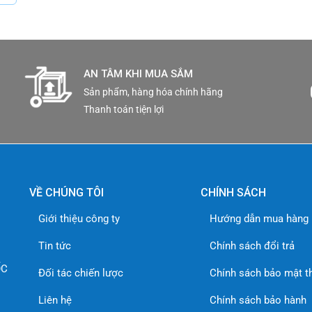
 cậy và hiệu suất xuất sắc, Camera Hanwha
QNV-7082R
là sự lựa
sự an toàn và an ninh cho ngôi nhà hoặc doanh nghiệp của bạn
AN TÂM KHI MUA SẮM
huật
QNV-7082R
/VAP
Sản phẩm, hàng hóa chính hãng
Thanh toán tiện lợi
VỀ CHÚNG TÔI
CHÍNH SÁCH
Giới thiệu công ty
Hướng dẫn mua hàng
Tin tức
Chính sách đổi trả
ỐC
Đối tác chiến lược
Chính sách bảo mật t
Liên hệ
Chính sách bảo hành