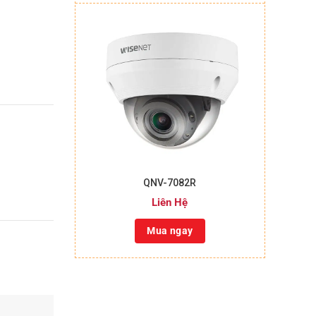
+
QNV-7082R
Liên Hệ
Mua ngay