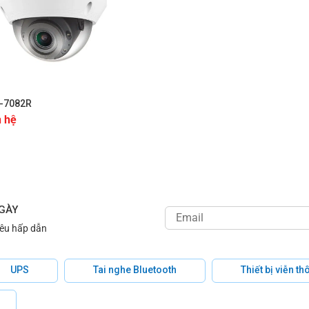
 0.1Lux (F1.6, 1/30sec),
QNV-7082R
cho phép bạn quan sát trong
bị chế độ ban đêm và ngày tự động (ICR) cùng với công nghệ hỗ
, giúp bạn quan sát mọi sự kiện một cách rõ ràng dù trong điều 
 đập đạt chuẩn IK10 và khả năng chống nước đạt chuẩn IP66,
Q
-7082R
n hệ
 bảo vệ khỏi các tác động bên ngoài.
R
hỗ trợ công nghệ WDR (Wide Dynamic Range) 120dB, giúp cải 
p. Hỗ trợ nhiều chuẩn nén video như H.265, H.264, MJPEG cho p
mạng.
ính năng phát hiện chuyển động, xâm nhập và phát hiện mất tiêu
NGÀY
kiện không mong muốn xảy ra.
iêu hấp dẫn
o SD/SDHC/SDXC 1 khe cắm (tối đa 128GB) cho phép
QNV-7082
UPS
Tai nghe Bluetooth
Thiết bị viễn t
chiều ngang hoặc chiều dọc (90°/270°) giúp
QNV-7082R
tùy chỉ
 LDC giúp giảm nhiễu và cải thiện chất lượng hình ảnh.