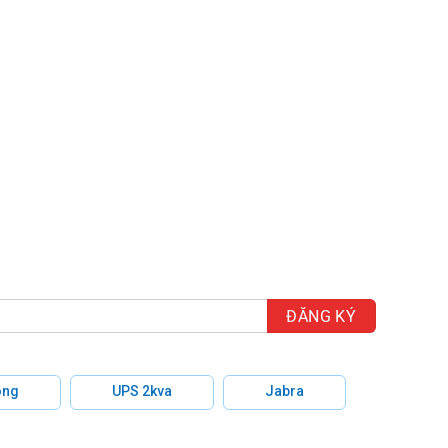
 điều kiện
 trợ quét
kiện thiếu
NV-7082R
thiện chất
hép bạn
 điểm, giúp
R
lưu trữ
hông
UPS 2kva
Jabra
nh góc quan