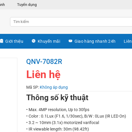
ánh
Tuyển dụng
Giới thiệu
Khuyến mãi
Giao hàng nhanh 24h
Liên
QNV-7082R
Liên hệ
Mã SP:
Không áp dụng
Thông số kỹ thuật
• Max. 4MP resolution, Up to 30fps
• Color : 0.1Lux (F1.6, 1/30sec), B/W : 0Lux (IR LED On)
• 3.2 ~ 10mm (3.1x) motorized varifocal
• IR viewable length: 30m (98.42ft)