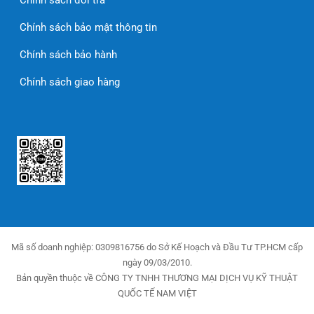
Chính sách đổi trả
Chính sách bảo mật thông tin
Chính sách bảo hành
Chính sách giao hàng
—
CÔNG TY TNHH THƯƠNG MẠI DỊCH VỤ KỸ THUẬT QUỐC
TẾ NAM VIỆT 87/72A Nguyễn Sỹ Sách, Phường 15, Quận
Tân Bình, Thành phố Hồ Chí Minh, Việt Nam Emaill:
info@navicomtech.vn Hotline: 0966 569 949 Website:
navicomtech.vn
Mã số doanh nghiệp: 0309816756 do Sở Kế Hoạch và Đầu Tư TP.HCM cấp
ngày 09/03/2010.
Bản quyền thuộc về CÔNG TY TNHH THƯƠNG MẠI DỊCH VỤ KỸ THUẬT
QUỐC TẾ NAM VIỆT