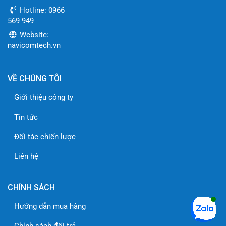
nét, ánh sáng hồng ngoại thông minh, và khả năng tương
Hotline: 0966
thích với nhiều hệ thống giám sát khác nhau chắc chắn sẽ
569 949
đáp ứng mọi nhu cầu của bạn.
Website:
navicomtech.vn
Download tài liệu – datasheet thông số kỹ thuật
VỀ CHÚNG TÔI
Giới thiệu công ty
Tin tức
Đối tác chiến lược
Liên hệ
CHÍNH SÁCH
Hướng dẫn mua hàng