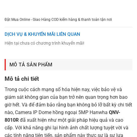
CHỌN MUA
TƯ VẤN MUA HÀNG
Đặt Mua Online - Giao Hàng COD kiểm hàng & thanh toán tận nơi
DỊCH VỤ & KHUYẾN MÃI LIÊN QUAN
Hiện tại chưa có chương trình khuyến mãi!
MÔ TẢ SẢN PHẨM
Mô tả chi tiết
Trong cuộc cách mạng số hóa hiện nay, việc bảo vệ và
giám sát không gian của bạn trở nên quan trọng hơn bao
giờ hết. Và để đảm bảo rằng bạn không bỏ lỡ bất kỳ chi tiết
nào, Camera IP Dome hồng ngoại 5MP Hanwha
QNV-
8010R
đã xuất hiện như một giải pháp hiệu quả và cao
cấp. Với khả năng ghi lại hình ảnh chất lượng tuyệt vời và
các tính năng tiên tiến, sản phẩm này thực sự là sự lựa