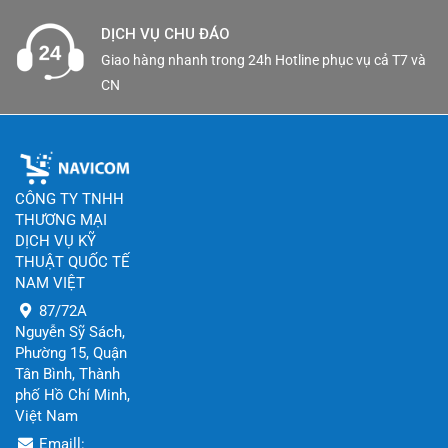
DỊCH VỤ CHU ĐÁO
Giao hàng nhanh trong 24h Hotline phục vụ cả T7 và
CN
CÔNG TY TNHH
THƯƠNG MẠI
DỊCH VỤ KỸ
THUẬT QUỐC TẾ
NAM VIỆT
87/72A
Nguyễn Sỹ Sách,
Phường 15, Quận
Tân Bình, Thành
phố Hồ Chí Minh,
Việt Nam
Emaill: