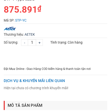
875.891
₫
Mã SP:
STP-YC
Thương hiệu:
AETEK
Số lượng:
-
+
Tình trạng:
Còn hàng
CHỌN MUA
TƯ VẤN MUA HÀNG
Đặt Mua Online - Giao Hàng COD kiểm hàng & thanh toán tận nơi
DỊCH VỤ & KHUYẾN MÃI LIÊN QUAN
Hiện tại chưa có chương trình khuyến mãi!
MÔ TẢ SẢN PHẨM