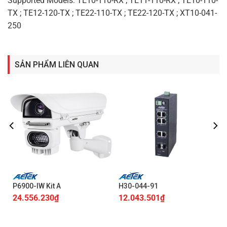
Supported Models: TE10-110-RX ; TE11-110-RX ; TE10-110-
TX ; TE12-120-TX ; TE22-110-TX ; TE22-120-TX ; XT10-041-
250
SẢN PHẨM LIÊN QUAN
P6900-IW Kit A
H30-044-91
24.556.230
₫
12.043.501
₫