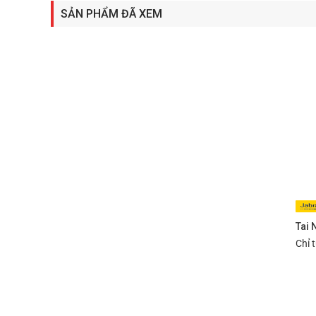
SẢN PHẨM ĐÃ XEM
7. Chứng nhận UC & Microsoft Teams
Phiên bản UC
: tương thích với nhiều nền tảng tru
+
Phiên bản MS
: được chứng nhận chính thức cho
M
liền mạch.
Tai 
Chỉ 