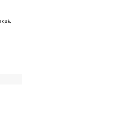
u quả,
 tự nhiên.
 phù hợp