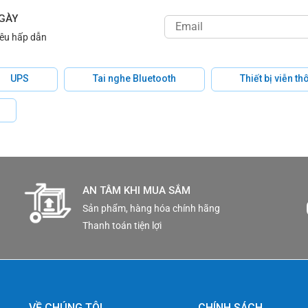
NGÀY
iêu hấp dẫn
UPS
Tai nghe Bluetooth
Thiết bị viễn t
AN TÂM KHI MUA SẮM
Sản phẩm, hàng hóa chính hãng
Thanh toán tiện lợi
VỀ CHÚNG TÔI
CHÍNH SÁCH