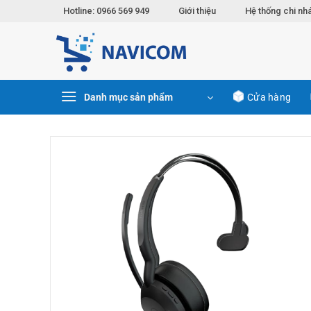
Chuyển
Hotline: 0966 569 949
Giới thiệu
Hệ thống chi nh
đến
nội
dung
Danh mục sản phẩm
Cửa hàng