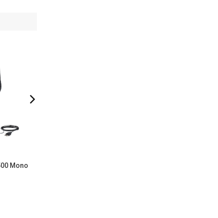
đoạn và
, không
1500 Mono