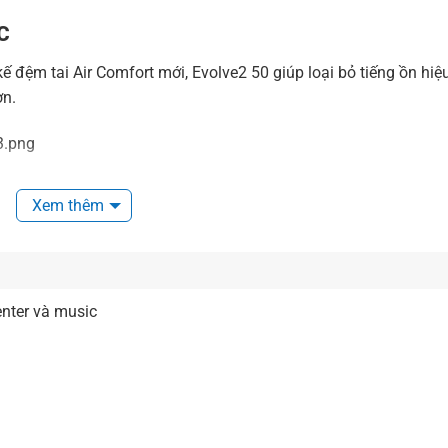
C
kế đệm tai Air Comfort mới, Evolve2 50 giúp loại bỏ tiếng ồn hiệ
ơn.
Xem thêm
ặt chiến lược giúp lọc tiếng ồn nền, tái tạo giọng nói rõ ràng và
ện luôn mượt mà, chuyên nghiệp.
enter và music
n, tai nghe mang lại âm thanh rõ nét cho cả giọng nói lẫn nhạc,