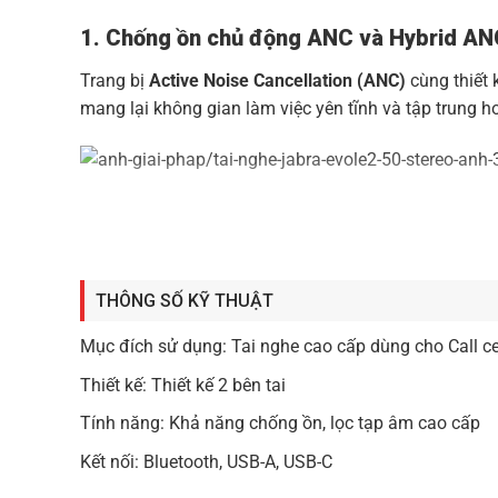
1. Chống ồn chủ động ANC và Hybrid AN
Trang bị
Active Noise Cancellation (ANC)
cùng thiết 
mang lại không gian làm việc yên tĩnh và tập trung h
2. Micro kép chống ồn thông minh
Công nghệ
Jabra ClearVoice
với hệ thống micro kép đ
Điều này đảm bảo các cuộc họp trực tuyến và gọi đi
THÔNG SỐ KỸ THUẬT
3. Âm thanh chất lượng cao
Mục đích sử dụng: Tai nghe cao cấp dùng cho Call c
Sử dụng
loa 28mm
kết hợp chipset âm thanh tiên tiế
Thiết kế: Thiết kế 2 bên tai
cho công việc và giải trí.
Tính năng: Khả năng chống ồn, lọc tạp âm cao cấp
Kết nối: Bluetooth, USB-A, USB-C