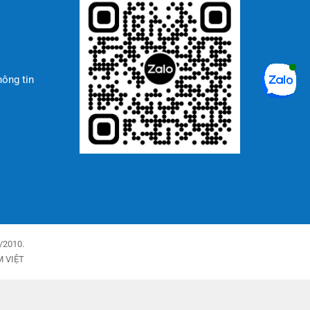
hông tin
/2010.
M VIỆT