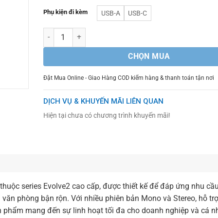
Phụ kiện đi kèm
USB-A
USB-C
Số lượng
CHỌN MUA
Đặt Mua Online - Giao Hàng COD kiểm hàng & thanh toán tận nơi
DỊCH VỤ & KHUYẾN MÃI LIÊN QUAN
Hiện tại chưa có chương trình khuyến mãi!
thuộc series Evolve2 cao cấp, được thiết kế để đáp ứng nhu cầu
g văn phòng bận rộn. Với nhiều phiên bản Mono và Stereo, hỗ tr
n phẩm mang đến sự linh hoạt tối đa cho doanh nghiệp và cá 