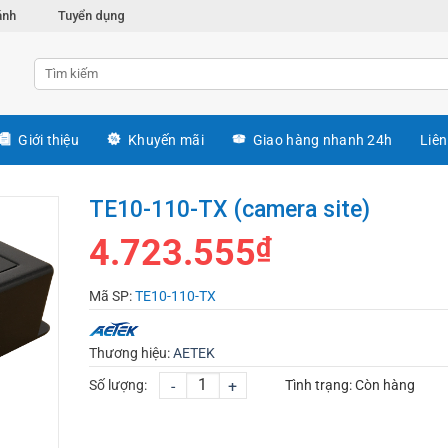
ánh
Tuyển dụng
Giới thiệu
Khuyến mãi
Giao hàng nhanh 24h
Liên
TE10-110-TX (camera site)
4.723.555
₫
Mã SP:
TE10-110-TX
Thương hiệu:
AETEK
Số lượng:
-
+
Tình trạng:
Còn hàng
CHỌN MUA
TƯ VẤN MUA HÀNG