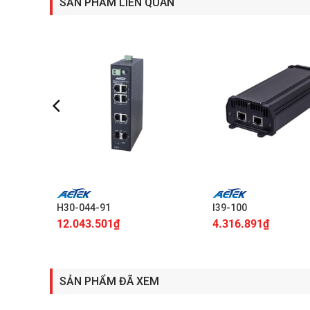
SẢN PHẨM LIÊN QUAN
+
+
H30-044-91
I39-100
12.043.501
₫
4.316.891
₫
SẢN PHẨM ĐÃ XEM