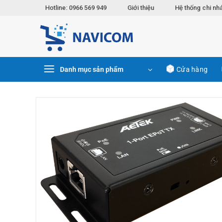
Chuyển
Hotline: 0966 569 949
Giới thiệu
Hệ thống chi nh
đến
nội
dung
Danh mục sản phẩm
Cửa hàng