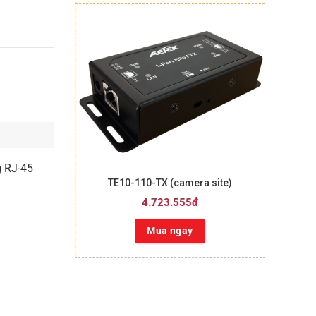
+
g RJ-45
TE10-110-TX (camera site)
.
4.723.555đ
Mua ngay