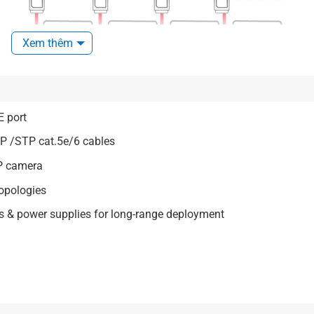
Xem thêm
 port
TP /STP cat.5e/6 cables
IP camera
topologies
es & power supplies for long-range deployment