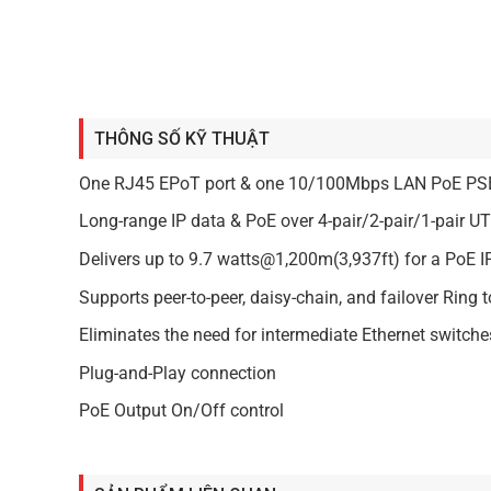
THÔNG SỐ KỸ THUẬT
One RJ45 EPoT port & one 10/100Mbps LAN PoE PSE
Long-range IP data & PoE over 4-pair/2-pair/1-pair U
Delivers up to 9.7 watts@1,200m(3,937ft) for a PoE 
Supports peer-to-peer, daisy-chain, and failover Ring 
Eliminates the need for intermediate Ethernet switch
Plug-and-Play connection
PoE Output On/Off control