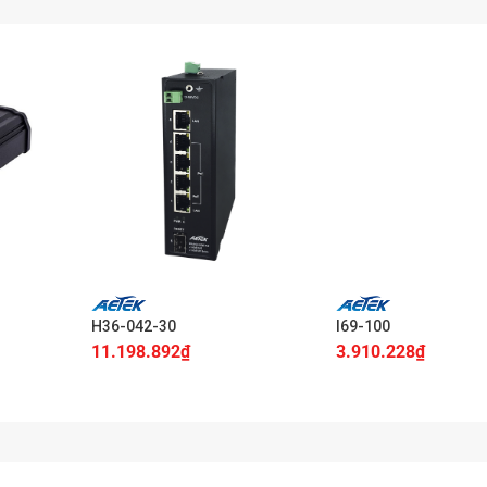
+
+
H36-042-30
I69-100
11.198.892
₫
3.910.228
₫