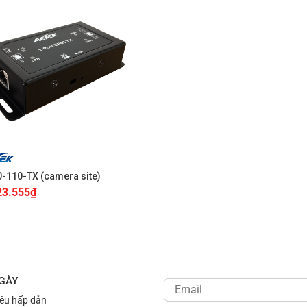
-110-TX (camera site)
23.555
₫
NGÀY
iêu hấp dẫn