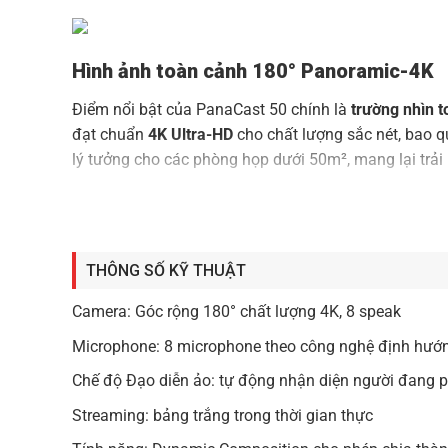
Hình ảnh toàn cảnh 180° Panoramic-4K
Điểm nổi bật của PanaCast 50 chính là
trường nhìn 
đạt chuẩn
4K Ultra-HD
cho chất lượng sắc nét, bao q
lý tưởng cho các phòng họp dưới 50m², mang lại trải
Âm thanh rõ ràng với 8 micro định hướn
Thiết bị trang bị
8 micro đa hướng
theo công nghệ bea
THÔNG SỐ KỸ THUẬT
đang phát biểu. Nhờ đó, mọi thông tin đều được truyề
ràng và trung thực giúp các cuộc trao đổi trở nên mư
Camera: Góc rộng 180° chất lượng 4K, 8 speak
Microphone: 8 microphone theo công nghệ định hướ
Tính năng AI thông minh hỗ trợ cuộc họp
Chế độ Đạo diễn ảo: tự động nhận diện người đang p
Streaming: bảng trắng trong thời gian thực
Jabra PanaCast 50 tích hợp
chế độ Đạo diễn ảo (Virt
phát biểu. Ngoài ra, tính năng
Dynamic Composition
c