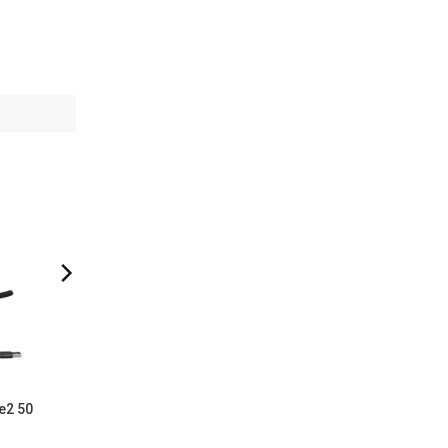
 khả năng
t kế
plug-
e2 50
SB-C hub
.
ông ty đến