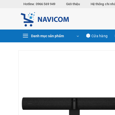
Chuyển
Hotline: 0966 569 949
Giới thiệu
Hệ thống chi nh
đến
nội
dung
Danh mục sản phẩm
Cửa hàng