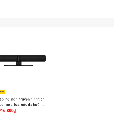
t bị hội nghị truyền hình tích
camera, loa, mic đa hướng
bra Panacast 50
916.800
₫