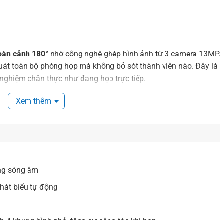
toàn cảnh 180°
nhờ công nghệ ghép hình ảnh từ 3 camera 13MP.
uát toàn bộ phòng họp mà không bỏ sót thành viên nào. Đây là
 nghiệm chân thực như đang họp trực tiếp.
Xem thêm
g sóng âm
mforming, có khả năng lọc tiếng ồn và tập trung vào giọng nó
n tải chính xác, không bị ảnh hưởng bởi tiếng ồn môi trường. Â
ợt mà và tự nhiên hơn.
ng sóng âm
hát biểu tự động
ual Director)
, tự động nhận diện và chuyển khung hình đến ng
ho phép chia khung hình thành 4 phần nhỏ để tăng sự cộng tác.