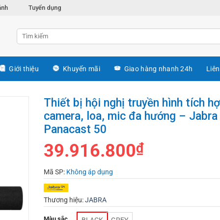
ánh
Tuyển dụng
Giới thiệu
Khuyến mãi
Giao hàng nhanh 24h
Liên
Thiết bị hội nghị truyền hình tích h
camera, loa, mic đa hướng – Jabra
Panacast 50
39.916.800
₫
Mã SP:
Không áp dụng
Thương hiệu:
JABRA
Màu sắc