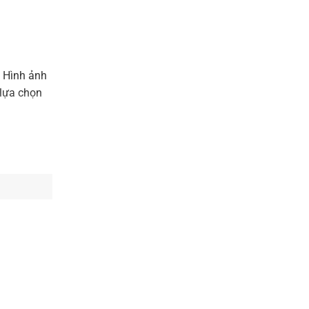
 Hình ảnh
 lựa chọn
i người
m thanh rõ
ười đang
 Thiết bị