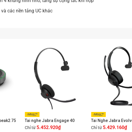
 4 khung hình nhỏ, tăng sự cộng tác khi họp
c
, mang đến hiệu quả làm việc nhóm vượt trội.
và các nền tảng UC khác
soft Teams, Zoom và các nền tảng UC phổ biến khác
, đảm bảo
B là có thể sử dụng ngay, không cần cài đặt phức tạp. Với thiế
 và tối ưu hiệu quả cho doanh nghiệp.
+
+
peak2 75
Tai nghe Jabra Engage 40
Tai Nghe Jabra Evolv
and, remote, wall mount, screen mount, cáp USB (2m/5m) và U
5.452.920
₫
5.429.160
₫
Chỉ từ
Chỉ từ
ụng trong nhiều không gian phòng họp khác nhau, từ văn phòng c