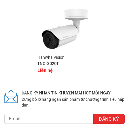
chính xác.
Tính năng phát hiện thông minh:
Camera hỗ trợ nhiều
tính năng phát hiện thông minh như phát hiện hướng di
chuyển, chuyển động, xuất hiện/biến mất, phát hiện âm
thanh và phân loại âm thanh. Những tính năng này giúp
người dùng dễ dàng phát hiện những tình huống bất
thường và phản ứng kịp thời.
Hanwha Vision
Phát hiện nhiệt độ và sốc:
Camera có thể phát hiện sự
TNO-3020T
thay đổi nhiệt độ và chấn động, giúp giám sát hiệu quả
Liên hệ
ngay cả trong môi trường khắc nghiệt.
Khe cắm thẻ nhớ Micro SD / SDHC / SDXC:
Hỗ trợ bộ
nhớ ngoài lên đến 256GB, cho phép lưu trữ nhiều dữ liệu
ĐĂNG KÝ NHẬN TIN KHUYẾN MÃI HOT MỖI NGÀY
mà không lo thiếu dung lượng.
Đừng bỏ lỡ hàng ngàn sản phẩm từ chương trình siêu hấp
dẫn
Công nghệ WiseStream II:
Giúp tối ưu hóa băng thông
mạng, cải thiện chất lượng hình ảnh mà vẫn tiết kiệm
dữ liệu lưu trữ.