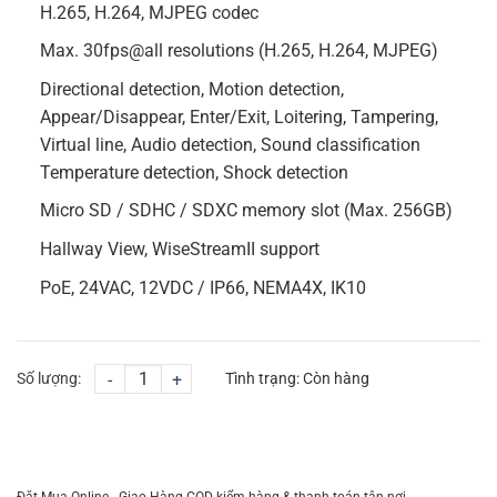
H.265, H.264, MJPEG codec
Max. 30fps@all resolutions (H.265, H.264, MJPEG)
Directional detection, Motion detection,
Appear/Disappear, Enter/Exit, Loitering, Tampering,
Virtual line, Audio detection, Sound classification
Temperature detection, Shock detection
Micro SD / SDHC / SDXC memory slot (Max. 256GB)
Hallway View, WiseStreamII support
PoE, 24VAC, 12VDC / IP66, NEMA4X, IK10
Số lượng:
-
+
Tình trạng:
Còn hàng
CHỌN MUA
TƯ VẤN MUA HÀNG