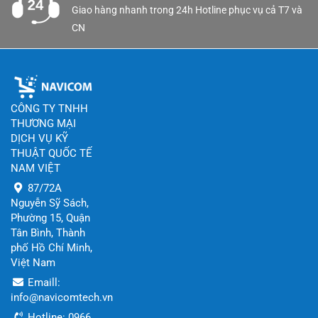
Giao hàng nhanh trong 24h Hotline phục vụ cả T7 và
CN
CÔNG TY TNHH
THƯƠNG MẠI
DỊCH VỤ KỸ
THUẬT QUỐC TẾ
NAM VIỆT
87/72A
Nguyễn Sỹ Sách,
Phường 15, Quận
Tân Bình, Thành
phố Hồ Chí Minh,
Việt Nam
Emaill:
info@navicomtech.vn
Hotline: 0966