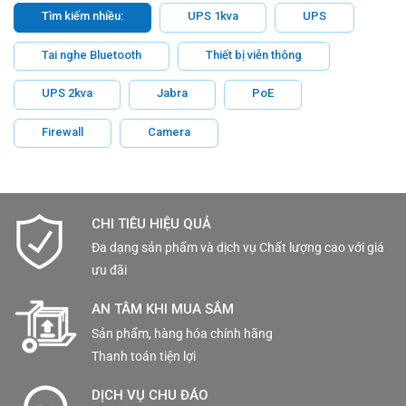
Hỗ trợ PoE, 24VAC, 12VDC:
Camera có khả năng hoạt
Tìm kiếm nhiều:
UPS 1kva
UPS
động linh hoạt với nhiều nguồn điện, đảm bảo tính
Tai nghe Bluetooth
Thiết bị viễn thông
tương thích với nhiều hệ thống giám sát khác nhau.
Tiêu chuẩn IP66, NEMA4X, IK10:
Với vỏ ngoài chắc
UPS 2kva
Jabra
PoE
chắn, camera đạt các tiêu chuẩn chống nước, chống
Firewall
Camera
bụi, và chống va đập, đảm bảo hoạt động bền bỉ trong
các môi trường khó khăn như nhà máy, khu công
nghiệp, và các khu vực ngoài trời.
Datasheet tài liệu thông số kỹ thuật
TNO-3020T
CHI TIÊU HIỆU QUẢ
Đa dạng sản phẩm và dịch vụ Chất lượng cao với giá
ưu đãi
AN TÂM KHI MUA SẮM
Sản phẩm, hàng hóa chính hãng
Thanh toán tiện lợi
DỊCH VỤ CHU ĐÁO