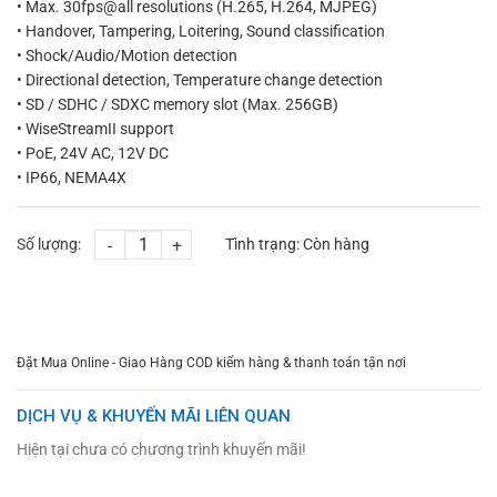
• Max. 30fps@all resolutions (H.265, H.264, MJPEG)
• Handover, Tampering, Loitering, Sound classification
• Shock/Audio/Motion detection
• Directional detection, Temperature change detection
• SD / SDHC / SDXC memory slot (Max. 256GB)
• WiseStreamII support
• PoE, 24V AC, 12V DC
• IP66, NEMA4X
Số lượng:
-
+
Tình trạng:
Còn hàng
CHỌN MUA
TƯ VẤN MUA HÀNG
Đặt Mua Online - Giao Hàng COD kiểm hàng & thanh toán tận nơi
DỊCH VỤ & KHUYẾN MÃI LIÊN QUAN
Hiện tại chưa có chương trình khuyến mãi!