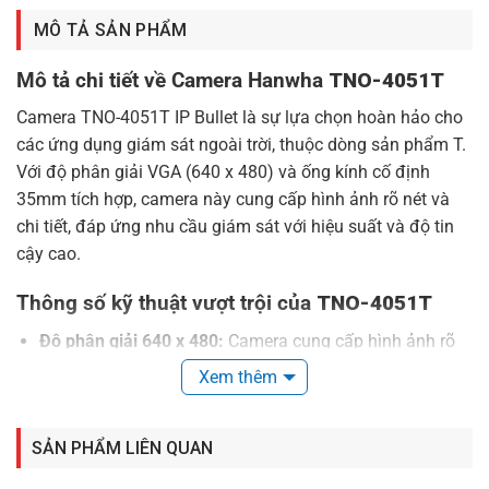
MÔ TẢ SẢN PHẨM
Mô tả chi tiết về Camera Hanwha
TNO-4051T
Camera TNO-4051T IP Bullet là sự lựa chọn hoàn hảo cho
các ứng dụng giám sát ngoài trời, thuộc dòng sản phẩm T.
Với độ phân giải VGA (640 x 480) và ống kính cố định
35mm tích hợp, camera này cung cấp hình ảnh rõ nét và
chi tiết, đáp ứng nhu cầu giám sát với hiệu suất và độ tin
cậy cao.
Thông số kỹ thuật vượt trội của
TNO-4051T
Độ phân giải 640 x 480:
Camera cung cấp hình ảnh rõ
ràng và sắc nét, giúp theo dõi mọi hoạt động trong khu
Xem thêm
vực giám sát một cách chi tiết.
Ống kính cố định 35mm:
Tích hợp ống kính này giúp
SẢN PHẨM LIÊN QUAN
camera có khả năng quan sát ổn định và chính xác.