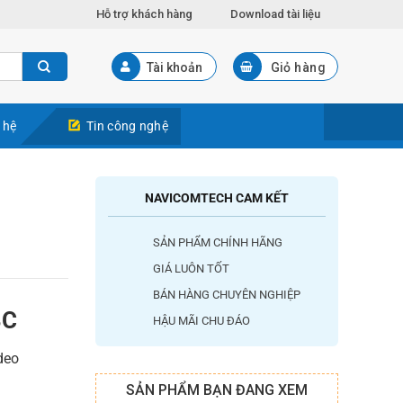
Hỗ trợ khách hàng
Download tài liệu
Tài khoản
Giỏ hàng
 hệ
Tin công nghệ
NAVICOMTECH CAM KẾT
SẢN PHẨM CHÍNH HÃNG
GIÁ LUÔN TỐT
BÁN HÀNG CHUYÊN NGHIỆP
BC
HẬU MÃI CHU ĐÁO
deo
SẢN PHẨM BẠN ĐANG XEM