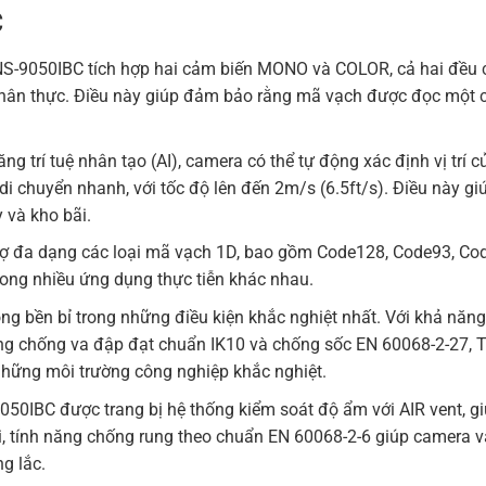
C
S-9050IBC tích hợp hai cảm biến MONO và COLOR, cả hai đều 
à chân thực. Điều này giúp đảm bảo rằng mã vạch được đọc một 
năng trí tuệ nhân tạo (AI), camera có thể tự động xác định vị trí 
i chuyển nhanh, với tốc độ lên đến 2m/s (6.5ft/s). Điều này g
 và kho bãi.
ợ đa dạng các loại mã vạch 1D, bao gồm Code128, Code93, Cod
trong nhiều ứng dụng thực tiễn khác nhau.
g bền bỉ trong những điều kiện khắc nghiệt nhất. Với khả năn
ăng chống va đập đạt chuẩn IK10 và chống sốc EN 60068-2-27, 
những môi trường công nghiệp khắc nghiệt.
050IBC được trang bị hệ thống kiểm soát độ ẩm với AIR vent, giú
ời, tính năng chống rung theo chuẩn EN 60068-2-6 giúp camera 
g lắc.