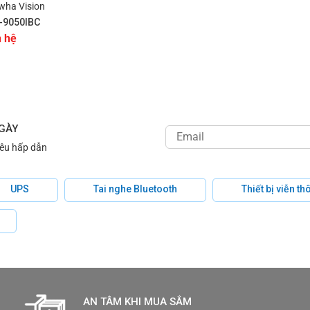
wha Vision
-9050IBC
n hệ
NGÀY
iêu hấp dẫn
UPS
Tai nghe Bluetooth
Thiết bị viễn t
AN TÂM KHI MUA SẮM