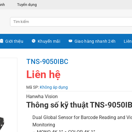
ánh
Tuyển dụng
Giới thiệu
Khuyến mãi
Giao hàng nhanh 24h
Liên
TNS-9050IBC
Liên hệ
Mã SP:
Không áp dụng
Hanwha Vision
Thông số kỹ thuật TNS-9050I
Dual Global Sensor for Barcode Reading and Vi
Monitoring