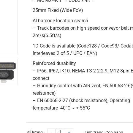
– MONO 4K 1” + COLOR 4K 1”
25mm Fixed (Wide FoV)
AI barcode location search
– Track barcodes on high speed conveyor belt 
2m/s(6.5ft/s)
1D Code is available (Code128 / Code93/ Codab
Interleaved 2 of 5 / UPC / EAN)
Reinforced durability
– IP66, IP67, IK10, NEMA TS-2 2.2.9, M12 8pin E
connect
– Humidity control with AIR vent, EN 60068-2-6(
resistance)
– EN 60068-2-27 (shock resistance), Operating
temperature -40°C ~ + 55°C
Số lượng:
-
+
Tình trạng:
Còn hàng