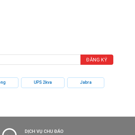
hông
UPS 2kva
Jabra
DỊCH VỤ CHU ĐÁO