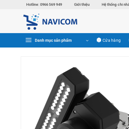
Chuyển
Hotline: 0966 569 949
Giới thiệu
Hệ thống chi nh
đến
nội
dung
Danh mục sản phẩm
Cửa hàng