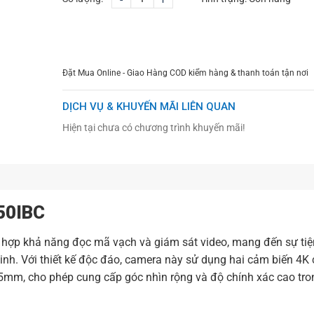
CHỌN MUA
TƯ VẤN MUA HÀNG
Đặt Mua Online - Giao Hàng COD kiểm hàng & thanh toán tận nơi
DỊCH VỤ & KHUYẾN MÃI LIÊN QUAN
Hiện tại chưa có chương trình khuyến mãi!
50IBC
 hợp khả năng đọc mã vạch và giám sát video, mang đến sự tiện
inh. Với thiết kế độc đáo, camera này sử dụng hai cảm biến 4K
mm, cho phép cung cấp góc nhìn rộng và độ chính xác cao tro