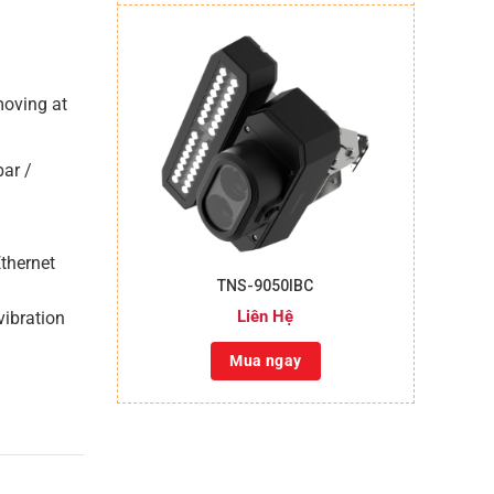
moving at
ar /
+
thernet
TNS-9050IBC
Liên Hệ
vibration
Mua ngay