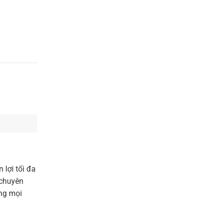
 lợi tối đa
 chuyên
ng mọi