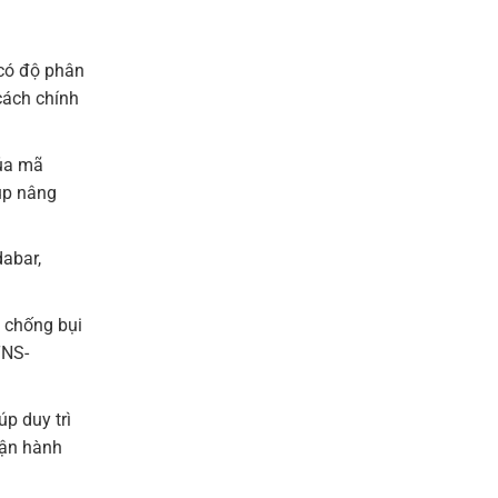
có độ phân
cách chính
của mã
iúp nâng
abar,
g chống bụi
TNS-
p duy trì
vận hành