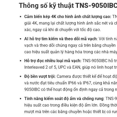
Thông số kỹ thuật
TNS-9050IB
Cảm biến kép 4K cho hình ảnh chất lượng cao:
TN
giải 4K, mang lại chất lượng hình ảnh sắc nét v
xác, ngay cả khi di chuyển với tốc độ cao.
AI hỗ trợ tìm kiếm và theo dõi mã vạch
: Với tính 
vạch và theo dõi chúng ngay cả trên băng chuyền d
cao hiệu suất quản lý hàng hóa trong các nhà máy
Hỗ trợ đọc nhiều loại mã vạch:
TNS-9050IBC hỗ tr
Interleaved 2 of 5, UPC và EAN, giúp nó linh hoạt 
Độ bền vượt trội:
Camera được thiết kế để hoạt độn
và nước đạt tiêu chuẩn IP66 và IP67, cùng khả n
9050IBC có thể hoạt động ổn định ngay cả trong 
Tính năng kiểm soát độ ẩm và chống rung
: TNS-9
hiệu suất cao trong điều kiện độ ẩm lớn. Đồng th
mượt mà trên các băng chuyền hoặc thiết bị có run