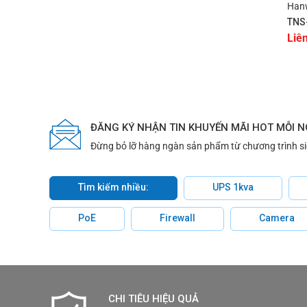
Han
TNS
Liê
ĐĂNG KÝ NHẬN TIN KHUYẾN MÃI HOT MỖI 
Đừng bỏ lỡ hàng ngàn sản phẩm từ chương trình s
Tìm kiếm nhiều:
UPS 1kva
PoE
Firewall
Camera
CHI TIÊU HIỆU QUẢ