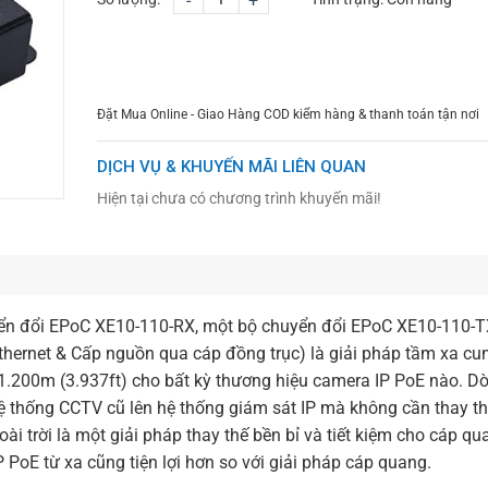
-
+
CHỌN MUA
TƯ VẤN MUA HÀNG
Đặt Mua Online - Giao Hàng COD kiểm hàng & thanh toán tận nơi
DỊCH VỤ & KHUYẾN MÃI LIÊN QUAN
Hiện tại chưa có chương trình khuyến mãi!
n đổi EPoC XE10-110-RX, một bộ chuyển đổi EPoC XE10-110-T
rnet & Cấp nguồn qua cáp đồng trục) là giải pháp tầm xa cu
 1.200m (3.937ft) cho bất kỳ thương hiệu camera IP PoE nào. D
thống CCTV cũ lên hệ thống giám sát IP mà không cần thay th
 trời là một giải pháp thay thế bền bỉ và tiết kiệm cho cáp q
PoE từ xa cũng tiện lợi hơn so với giải pháp cáp quang.