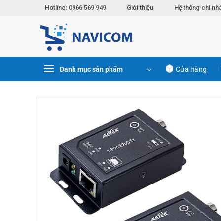
Chuyển
Hotline: 0966 569 949
Giới thiệu
Hệ thống chi nh
đến
nội
dung
Danh mục sản phẩm
Cửa hàng