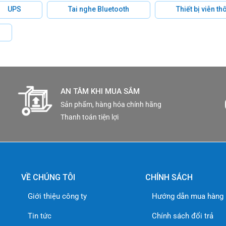
UPS
Tai nghe Bluetooth
Thiết bị viễn t
AN TÂM KHI MUA SẮM
Sản phẩm, hàng hóa chính hãng
Thanh toán tiện lợi
VỀ CHÚNG TÔI
CHÍNH SÁCH
Giới thiệu công ty
Hướng dẫn mua hàng
Tin tức
Chính sách đổi trả