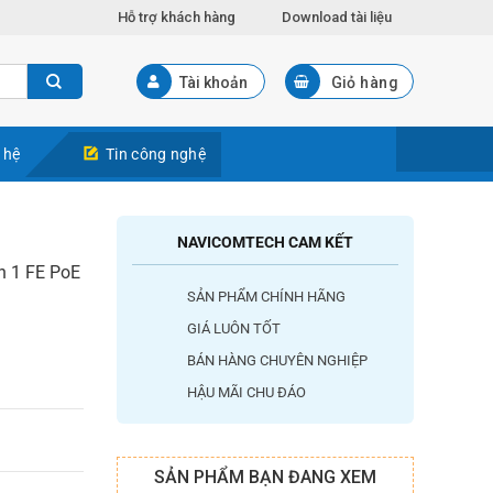
Hỗ trợ khách hàng
Download tài liệu
Tài khoản
Giỏ hàng
 hệ
Tin công nghệ
NAVICOMTECH CAM KẾT
h 1 FE PoE
SẢN PHẨM CHÍNH HÃNG
GIÁ LUÔN TỐT
BÁN HÀNG CHUYÊN NGHIỆP
HẬU MÃI CHU ĐÁO
SẢN PHẨM BẠN ĐANG XEM