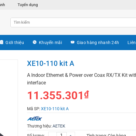
ánh
Tuyển dụng
Giới thiệu
Khuyến mãi
Giao hàng nhanh 24h
Liên
XE10-110 kit A
A Indoor Ethernet & Power over Coax RX/TX Kit wit
interface
11.355.301
₫
Mã SP:
XE10-110 kit A
Thương hiệu:
AETEK
Số lượng:
Tình trạng:
Còn hàng