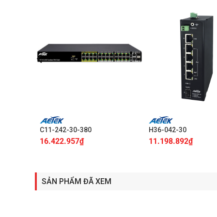
+
+
C11-242-30-380
H36-042-30
16.422.957
₫
11.198.892
₫
SẢN PHẨM ĐÃ XEM