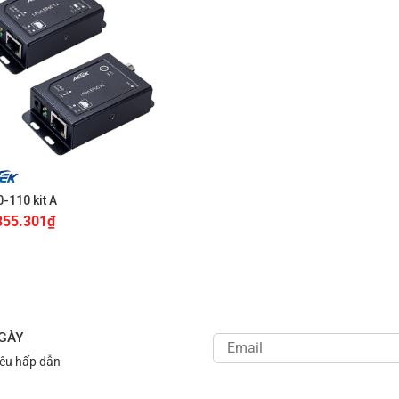
-110 kit A
355.301
₫
NGÀY
iêu hấp dẫn