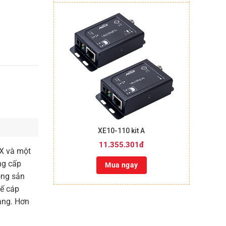
+
XE10-110 kit A
11.355.301đ
X và một
ng cấp
Mua ngay
òng sản
ế cáp
uang. Hơn