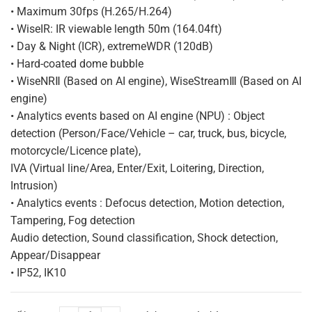
• Maximum 30fps (H.265/H.264)
• WiseIR: IR viewable length 50m (164.04ft)
• Day & Night (ICR), extremeWDR (120dB)
• Hard-coated dome bubble
• WiseNRⅡ (Based on AI engine), WiseStreamⅢ (Based on AI
engine)
• Analytics events based on AI engine (NPU) : Object
detection (Person/Face/Vehicle – car, truck, bus, bicycle,
motorcycle/Licence plate),
IVA (Virtual line/Area, Enter/Exit, Loitering, Direction,
Intrusion)
• Analytics events : Defocus detection, Motion detection,
Tampering, Fog detection
Audio detection, Sound classification, Shock detection,
Appear/Disappear
• IP52, IK10