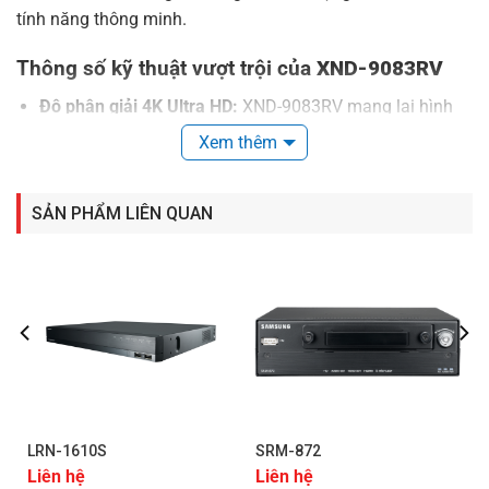
tính năng thông minh.
Thông số kỹ thuật vượt trội của
XND-9083RV
Độ phân giải 4K Ultra HD:
XND-9083RV mang lại hình
ảnh sắc nét đến từng chi tiết nhỏ, cho phép người dùng
Xem thêm
quan sát mọi hoạt động với độ rõ ràng cao nhất.
Ống kính Varifocal Motorized 4.4~9.3mm (Zoom 2.1x):
SẢN PHẨM LIÊN QUAN
Tự động điều chỉnh tiêu cự, giúp bạn dễ dàng theo dõi
mọi đối tượng trong tầm nhìn mà không cần thay đổi vị
trí lắp đặt.
Công nghệ AI tiên tiến:
Camera được trang bị bộ vi xử
lý NPU, cho phép nhận diện và phân tích các đối tượng
một cách chính xác, từ người, xe cộ đến biển số, và
nhiều hơn nữa.
Chức năng WiseIR và WiseNR II:
Tăng cường khả năng
LRN-1610S
SRM-872
quan sát vào ban đêm với IR có khả năng chiếu sáng
Liên hệ
Liên hệ