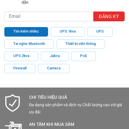
dẫn
Tìm kiếm nhiều:
UPS 1kva
UPS
Tai nghe Bluetooth
Thiết bị viễn thông
UPS 2kva
Jabra
PoE
Firewall
Camera
CHI TIÊU HIỆU QUẢ
Đa dạng sản phẩm và dịch vụ Chất lượng cao với giá
ưu đãi
AN TÂM KHI MUA SẮM