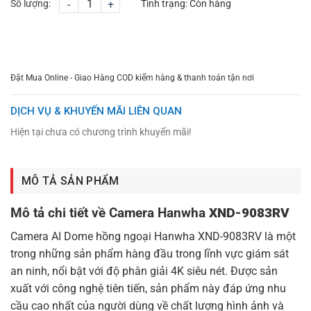
Số lượng:
-
+
Tình trạng:
Còn hàng
CHỌN MUA
TƯ VẤN MUA HÀNG
Đặt Mua Online - Giao Hàng COD kiểm hàng & thanh toán tận nơi
DỊCH VỤ & KHUYẾN MÃI LIÊN QUAN
Hiện tại chưa có chương trình khuyến mãi!
MÔ TẢ SẢN PHẨM
Mô tả chi tiết về Camera Hanwha
XND-9083RV
Camera AI Dome hồng ngoại Hanwha XND-9083RV là một
trong những sản phẩm hàng đầu trong lĩnh vực giám sát
an ninh, nổi bật với độ phân giải 4K siêu nét. Được sản
xuất với công nghệ tiên tiến, sản phẩm này đáp ứng nhu
cầu cao nhất của người dùng về chất lượng hình ảnh và