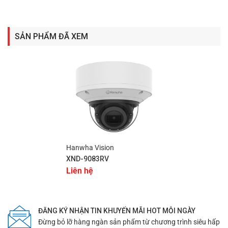
đến 50m, cùng công nghệ giảm nhiễu hình ảnh dựa trên
AI giúp hình ảnh luôn rõ ràng, ngay cả trong điều kiện
ánh sáng yếu.
SẢN PHẨM ĐÃ XEM
Chế độ Ngày & Đêm (ICR) và WDR cực cao (120dB):
Đảm bảo hình ảnh luôn chân thực và rõ nét dù trong
môi trường ánh sáng phức tạp.
Bảo vệ chống nước và chống va đập:
Tiêu chuẩn IP52
và IK10 bảo vệ camera khỏi các yếu tố bên ngoài, tăng
độ bền và tuổi thọ sản phẩm.
Datasheet tài liệu thông số kỹ thuật
XND-
9083RV
/VAP
Hanwha Vision
XND-9083RV
Liên hệ
ĐĂNG KÝ NHẬN TIN KHUYẾN MÃI HOT MỖI NGÀY
Đừng bỏ lỡ hàng ngàn sản phẩm từ chương trình siêu hấp