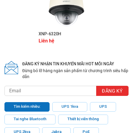
—
XNP-6320H
Liên hệ
CÔNG TY TNHH THƯƠNG MẠI DỊCH VỤ KỸ THUẬT QUỐC
TẾ NAM VIỆT 87/72A Nguyễn Sỹ Sách, Phường 15, Quận
Tân Bình, Thành phố Hồ Chí Minh, Việt Nam Emaill:
ĐĂNG KÝ NHẬN TIN KHUYẾN MÃI HOT MỖI NGÀY
info@navicomtech.vn Hotline: 0966 569 949 Website:
Đừng bỏ lỡ hàng ngàn sản phẩm từ chương trình siêu hấp
navicomtech.vn
dẫn
Tìm kiếm nhiều:
UPS 1kva
UPS
Tai nghe Bluetooth
Thiết bị viễn thông
UPS 2kva
Jabra
PoE