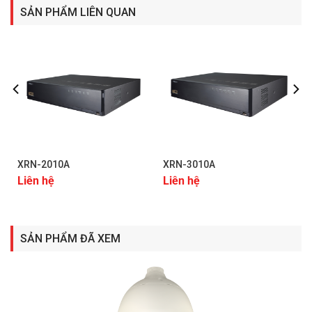
Download tài liệu – datasheet thông số kỹ thuật
SẢN PHẨM LIÊN QUAN
XRN-2010A
XRN-3010A
Liên hệ
Liên hệ
SẢN PHẨM ĐÃ XEM