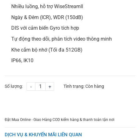
Nhiều luồng, hỗ trợ WiseStreamII
Ngày & Đêm (ICR), WDR (150dB)
DIS với cảm biến Gyro tích hợp
Tự động theo dõi, phân tích video thông minh
Khe cắm bộ nhớ (Tối đa 512GB)
IP66, IK10
Số lượng:
-
+
Tình trạng:
Còn hàng
CHỌN MUA
TƯ VẤN MUA HÀNG
Đặt Mua Online - Giao Hàng COD kiểm hàng & thanh toán tận nơi
DỊCH VỤ & KHUYẾN MÃI LIÊN QUAN