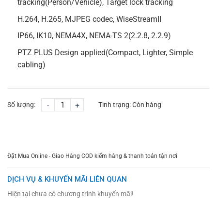
tracking(Person/Vehicle), Target lock tracking
H.264, H.265, MJPEG codec, WiseStreamII
IP66, IK10, NEMA4X, NEMA-TS 2(2.2.8, 2.2.9)
PTZ PLUS Design applied(Compact, Lighter, Simple
cabling)
Số lượng:
-
+
Tình trạng:
Còn hàng
CHỌN MUA
TƯ VẤN MUA HÀNG
Đặt Mua Online - Giao Hàng COD kiểm hàng & thanh toán tận nơi
DỊCH VỤ & KHUYẾN MÃI LIÊN QUAN
Hiện tại chưa có chương trình khuyến mãi!