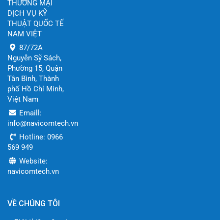
dụng giám sát chuyên nghiệp.
THƯƠNG MẠI
DỊCH VỤ KỸ
Datasheet tài liệu thông số kỹ thuật XNP-
THUẬT QUỐC TẾ
8300RW
NAM VIỆT
87/72A
Nguyễn Sỹ Sách,
Phường 15, Quận
Tân Bình, Thành
phố Hồ Chí Minh,
Việt Nam
Emaill:
info@navicomtech.vn
Hotline: 0966
569 949
Website:
navicomtech.vn
VỀ CHÚNG TÔI