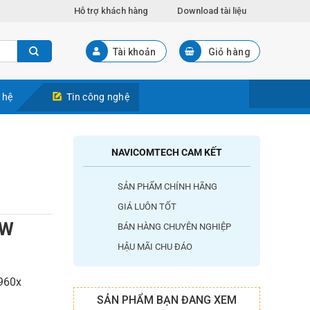
Hỗ trợ khách hàng
Download tài liệu
Tài khoản
Giỏ hàng
 hệ
Tin công nghệ
NAVICOMTECH CAM KẾT
SẢN PHẨM CHÍNH HÃNG
GIÁ LUÔN TỐT
RW
BÁN HÀNG CHUYÊN NGHIỆP
HẬU MÃI CHU ĐÁO
 960x
SẢN PHẨM BẠN ĐANG XEM