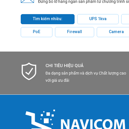
Đừng bỏ lỡ hàng ngàn sản phẩm từ chương trình s
Các tính năng mã hóa tiên tiến:
XNP-9300RW
hỗ t
WiseStreamII, giúp tối ưu hóa việc lưu trữ và tru
Tìm kiếm nhiều:
UPS 1kva
Chịu nhiệt độ và môi trường khắc nghiệt:
Với đánh
được các điều kiện thời tiết khắc nghiệt và bảo v
PoE
Firewall
Camera
Thiết kế PTZ PLUS:
Thiết kế PTZ PLUS của
XNP-
lắp đặt và kết nối. Điều này giảm bớt rắc rối về dây
Kết luận
CHI TIÊU HIỆU QUẢ
Đa dạng sản phẩm và dịch vụ Chất lượng cao
Camera Hanwha
XNP-9300RW
là một sản phẩm came
với giá ưu đãi
khả năng chịu môi trường khắc nghiệt, là sự lựa chọ
Datasheet tài liệu thông số kỹ