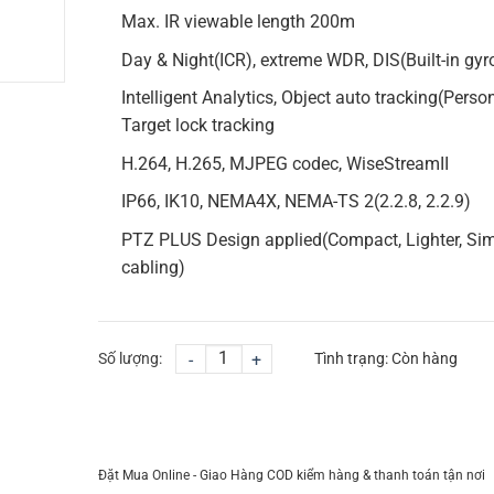
Max. IR viewable length 200m
Day & Night(ICR), extreme WDR, DIS(Built-in gyr
Intelligent Analytics, Object auto tracking(Perso
Target lock tracking
H.264, H.265, MJPEG codec, WiseStreamII
IP66, IK10, NEMA4X, NEMA-TS 2(2.2.8, 2.2.9)
PTZ PLUS Design applied(Compact, Lighter, Si
cabling)
Số lượng:
-
+
Tình trạng:
Còn hàng
CHỌN MUA
TƯ VẤN MUA HÀNG
Đặt Mua Online - Giao Hàng COD kiểm hàng & thanh toán tận nơi