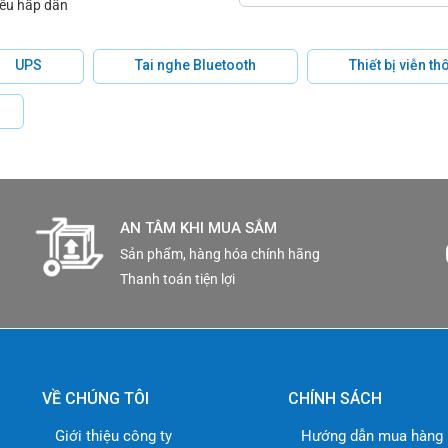
iêu hấp dẫn
rợ nhiều codec mã hóa như H.264, H.265 và MJPEG, cùng với 
yền dữ liệu mà không làm giảm chất lượng hình ảnh.
UPS
Tai nghe Bluetooth
Thiết bị viễn t
 giá IP66, IK10, NEMA4X và NEMA-TS 2(2.2.8, 2.2.9), camera n
ệ khỏi va đập và hư hỏng do tình hình môi trường bên ngoài.
9300RW
giúp camera trở nên nhẹ nhàng, gọn gàng và dễ dàng t
 cáp và tạo điều kiện thuận lợi cho việc triển khai.
AN TÂM KHI MUA SẮM
Sản phẩm, hàng hóa chính hãng
ra IP PTZ ấn tượng, mang lại độ phân giải 4K, tính năng thôn
Thanh toán tiện lợi
n hoàn hảo cho các ứng dụng giám sát và bảo vệ an ninh cao cấ
 thuật XNP-9300RW
VỀ CHÚNG TÔI
CHÍNH SÁCH
Giới thiệu công ty
Hướng dẫn mua hàng