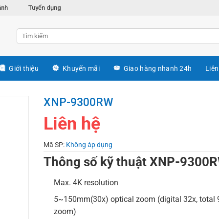
ánh
Tuyển dụng
Giới thiệu
Khuyến mãi
Giao hàng nhanh 24h
Liên
XNP-9300RW
Liên hệ
Mã SP:
Không áp dụng
Thông số kỹ thuật XNP-9300
Max. 4K resolution
5~150mm(30x) optical zoom (digital 32x, total
zoom)