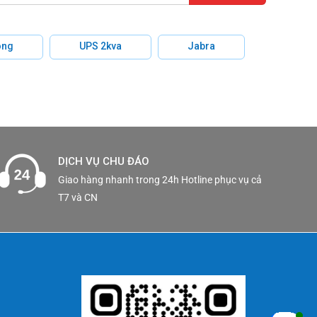
công nghệ
hông
UPS 2kva
Jabra
ày chịu
rong việc
DỊCH VỤ CHU ĐÁO
Giao hàng nhanh trong 24h Hotline phục vụ cả
g minh và
T7 và CN
p.