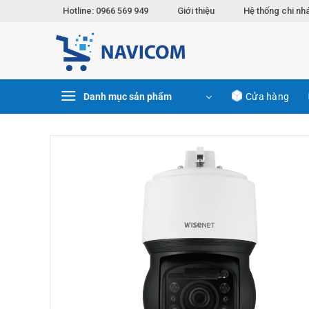
Chuyển
Hotline: 0966 569 949
Giới thiệu
Hệ thống chi nh
đến
nội
dung
Danh mục sản phẩm
Cửa hàng