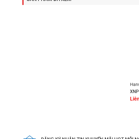
+
Han
XNP
Liê