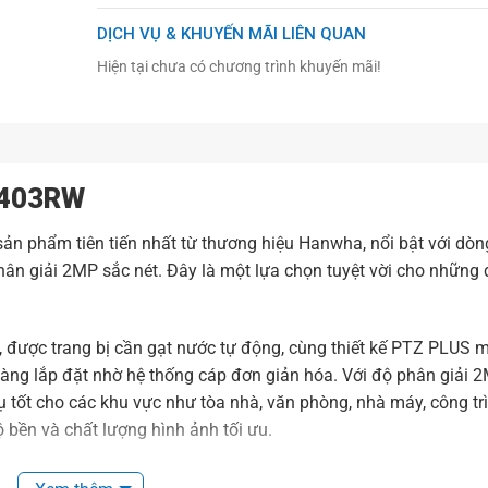
DỊCH VỤ & KHUYẾN MÃI LIÊN QUAN
Hiện tại chưa có chương trình khuyến mãi!
403RW
 phẩm tiên tiến nhất từ thương hiệu Hanwha, nổi bật với dò
n giải 2MP sắc nét. Đây là một lựa chọn tuyệt vời cho những 
ược trang bị cần gạt nước tự động, cùng thiết kế PTZ PLUS m
ng lắp đặt nhờ hệ thống cáp đơn giản hóa. Với độ phân giải 2
 tốt cho các khu vực như tòa nhà, văn phòng, nhà máy, công trì
ộ bền và chất lượng hình ảnh tối ưu.
 trường ngoài trời, mã VAP chứng nhận được sản xuất tại Việt