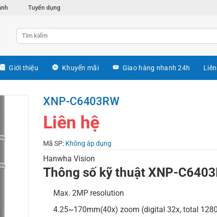
ánh
Tuyển dụng
Giới thiệu
Khuyến mãi
Giao hàng nhanh 24h
Liên
XNP-C6403RW
Liên hệ
Mã SP:
Không áp dụng
Hanwha Vision
Thông số kỹ thuật XNP-C640
Max. 2MP resolution
4.25~170mm(40x) zoom (digital 32x, total 128