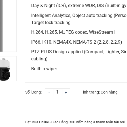
Day & Night (ICR), extreme WDR, DIS (Built-in gy
Intelligent Analytics, Object auto tracking (Perso
Target lock tracking
H.264, H.265, MJPEG codec, WiseStream II
IP66, IK10, NEMA4X, NEMA-TS 2 (2.2.8, 2.2.9)
PTZ PLUS Design applied (Compact, Lighter, Si
cabling)
Built-in wiper
Số lượng:
-
+
Tình trạng:
Còn hàng
CHỌN MUA
TƯ VẤN MUA HÀNG
Đặt Mua Online - Giao Hàng COD kiểm hàng & thanh toán tận nơi