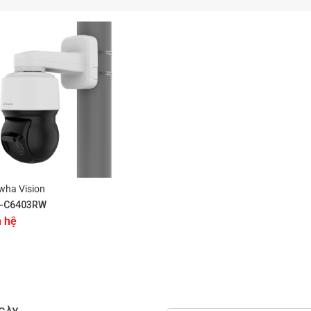
wha Vision
-C6403RW
n hệ