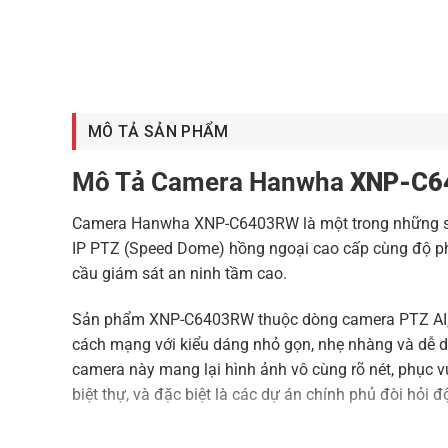
MÔ TẢ SẢN PHẨM
Mô Tả Camera Hanwha
XNP-C6
Camera Hanwha XNP-C6403RW là một trong những sản
IP PTZ (Speed Dome) hồng ngoại cao cấp cùng độ phâ
cầu giám sát an ninh tầm cao.
Sản phẩm XNP-C6403RW thuộc dòng camera PTZ AI, đ
cách mạng với kiểu dáng nhỏ gọn, nhẹ nhàng và dễ dà
camera này mang lại hình ảnh vô cùng rõ nét, phục vụ
biệt thự, và đặc biệt là các dự án chính phủ đòi hỏi đ
Dòng camera PTZ này được thiết kế đặc biệt cho môi