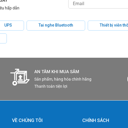
NGÀY
iêu hấp dẫn
 thuật XNP-C6403RW
UPS
Tai nghe Bluetooth
Thiết bị viễn t
AN TÂM KHI MUA SẮM
Sản phẩm, hàng hóa chính hãng
Thanh toán tiện lợi
VỀ CHÚNG TÔI
CHÍNH SÁCH