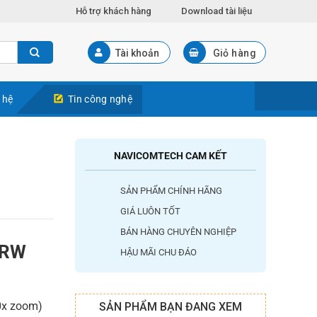
Hỗ trợ khách hàng
Download tài liệu
Tài khoản
Giỏ hàng
 hệ
Tin công nghệ
NAVICOMTECH CAM KẾT
SẢN PHẨM CHÍNH HÃNG
GIÁ LUÔN TỐT
BÁN HÀNG CHUYÊN NGHIỆP
3RW
HẬU MÃI CHU ĐÁO
0x zoom)
SẢN PHẨM BẠN ĐANG XEM