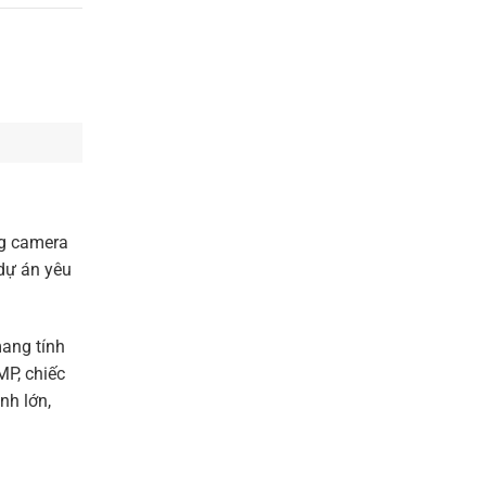
ng camera
dự án yêu
ang tính
MP, chiếc
nh lớn,
 Nam, đảm