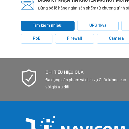
ĐĂNG KÝ NHẬN TIN KHUYẾN MÃI HOT MỖI 
Đừng bỏ lỡ hàng ngàn sản phẩm từ chương trình s
Datasheet tài liệu thông số kỹ
Tìm kiếm nhiều:
UPS 1kva
PoE
Firewall
Camera
CHI TIÊU HIỆU QUẢ
Đa dạng sản phẩm và dịch vụ Chất lượng cao
với giá ưu đãi