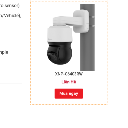
ro sensor)
n/Vehicle),
mple
+
XNP-C6403RW
Liên Hệ
Mua ngay