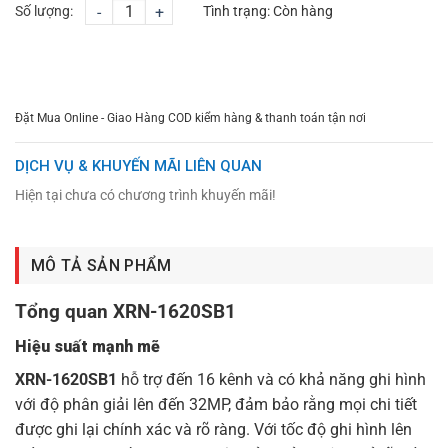
Số lượng:
-
+
Tình trạng:
Còn hàng
CHỌN MUA
TƯ VẤN MUA HÀNG
Đặt Mua Online - Giao Hàng COD kiểm hàng & thanh toán tận nơi
DỊCH VỤ & KHUYẾN MÃI LIÊN QUAN
Hiện tại chưa có chương trình khuyến mãi!
MÔ TẢ SẢN PHẨM
Tổng quan XRN-1620SB1
Hiệu suất mạnh mẽ
XRN-1620SB1
hỗ trợ đến 16 kênh và có khả năng ghi hình
với độ phân giải lên đến 32MP, đảm bảo rằng mọi chi tiết
được ghi lại chính xác và rõ ràng. Với tốc độ ghi hình lên