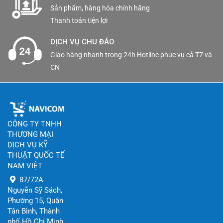
Sản phẩm, hàng hóa chính hãng
cần cập nhật phần mềm
Thanh toán tiện lợi
Hỗ trợ codec H.265, H.264, MJPEG
DỊCH VỤ CHU ĐÁO
Cắm và chạy bằng 16 cổng PoE
Giao hàng nhanh trong 24h Hotline phục vụ cả T7 và
Quản lý dấu trang (Tối đa 100 bộ)
CN
SATA 4ea (Tối đa 24TB)
Datasheet
XRN-1620SB1
[dflip id=”2687″ ][/dflip]
CÔNG TY TNHH
THƯƠNG MẠI
DỊCH VỤ KỸ
THUẬT QUỐC TẾ
NAM VIỆT
87/72A
Nguyễn Sỹ Sách,
Phường 15, Quận
Tân Bình, Thành
phố Hồ Chí Minh,