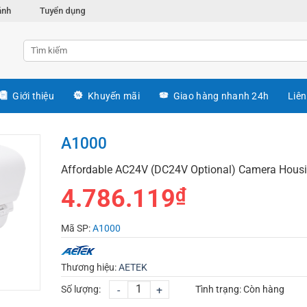
ánh
Tuyển dụng
Giới thiệu
Khuyến mãi
Giao hàng nhanh 24h
Liên
A1000
Affordable AC24V (DC24V Optional) Camera Hous
4.786.119
₫
Mã SP:
A1000
Thương hiệu:
AETEK
Số lượng:
-
+
Tình trạng:
Còn hàng