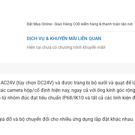
CHỌN MUA
TƯ VẤN MUA HÀNG
Đặt Mua Online - Giao Hàng COD kiểm hàng & thanh toán tận nơi
DỊCH VỤ & KHUYẾN MÃI LIÊN QUAN
Hiện tại chưa có chương trình khuyến mãi!
n AC24V (tùy chọn DC24V) và được trang bị bộ sưởi và quạt để 
các camera hộp/cố định hiện nay, ngay cả với ống kính góc rộn
o từ nhôm đúc đạt tiêu chuẩn IP68/IK10 và tất cả các linh kiện
giá đỡ và bộ chuyển đổi cho nhiều ứng dụng lắp đặt khác nhau.