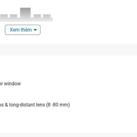
Xem thêm
for window
 & long-distant lens (8 -80 mm)