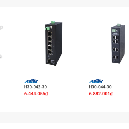
+
+
H30-042-30
H30-044-30
6.444.055
₫
6.882.001
₫