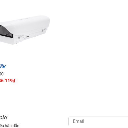
00
86.119
₫
NGÀY
iêu hấp dẫn