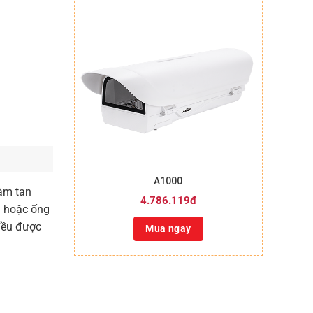
+
A1000
làm tan
4.786.119đ
g hoặc ống
 đều được
Mua ngay