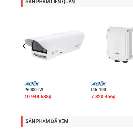
SẢN PHẨM LIÊN QUAN
+
+
P6000-IW
I46-100
10.948.638
₫
7.820.456
₫
SẢN PHẨM ĐÃ XEM