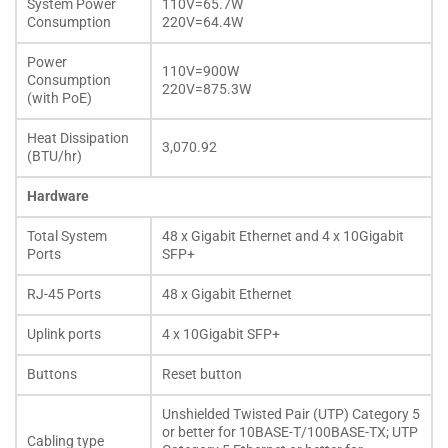
System Power
110V=65.7W
Consumption
​220V=64.4W
Power
110V=900W
Consumption
220V=875.3W
(with PoE)
Heat Dissipation
3,070.92
(BTU/hr)
Hardware
Total System
48 x Gigabit Ethernet and 4 x 10Gigabit
Ports
SFP+
RJ-45 Ports
48 x Gigabit Ethernet
Uplink ports
4 x 10Gigabit SFP+
Buttons
Reset button
Unshielded Twisted Pair (UTP) Category 5
or better for 10BASE-T/100BASE-TX; UTP
Cabling type