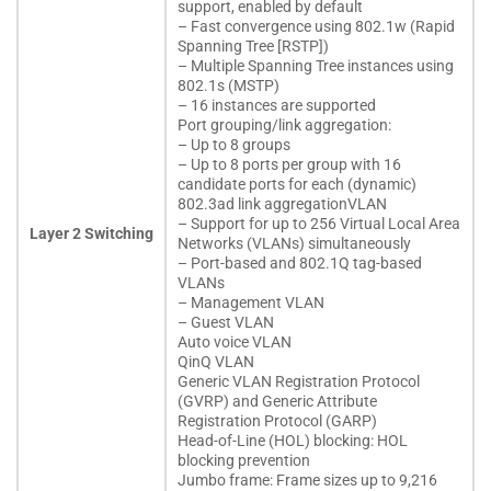
support, enabled by default
– Fast convergence using 802.1w (Rapid
Spanning Tree [RSTP])
– Multiple Spanning Tree instances using
802.1s (MSTP)
– 16 instances are supported
Port grouping/link aggregation:
– Up to 8 groups
– Up to 8 ports per group with 16
candidate ports for each (dynamic)
802.3ad link aggregation​VLAN
– Support for up to 256 Virtual Local Area
Layer 2 Switching
Networks (VLANs) simultaneously
– Port-based and 802.1Q tag-based
VLANs
– Management VLAN
– Guest VLAN
Auto voice VLAN
QinQ VLAN
Generic VLAN Registration Protocol
(GVRP) and Generic Attribute
Registration Protocol (GARP)
Head-of-Line (HOL) blocking: HOL
blocking prevention
Jumbo frame: Frame sizes up to 9,216