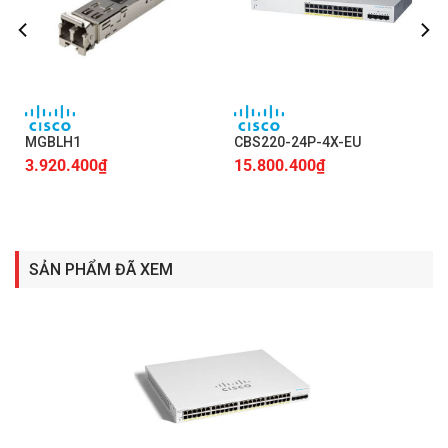
MGBLH1
CBS220-24P-4X-EU
3.920.400
₫
15.800.400
₫
SẢN PHẨM ĐÃ XEM