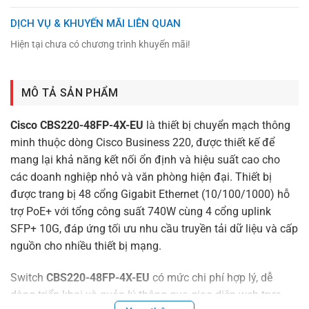
DỊCH VỤ & KHUYẾN MÃI LIÊN QUAN
Hiện tại chưa có chương trình khuyến mãi!
MÔ TẢ SẢN PHẨM
Cisco CBS220-48FP-4X-EU
là thiết bị chuyển mạch thông
minh thuộc dòng Cisco Business 220, được thiết kế để
mang lại khả năng kết nối ổn định và hiệu suất cao cho
các doanh nghiệp nhỏ và văn phòng hiện đại. Thiết bị
được trang bị 48 cổng Gigabit Ethernet (10/100/1000) hỗ
trợ PoE+ với tổng công suất 740W cùng 4 cổng uplink
SFP+ 10G, đáp ứng tối ưu nhu cầu truyền tải dữ liệu và cấp
nguồn cho nhiều thiết bị mạng.
Switch
CBS220-48FP-4X-EU
có mức chi phí hợp lý, dễ
dàng triển khai và quản lý thông qua giao diện web trực