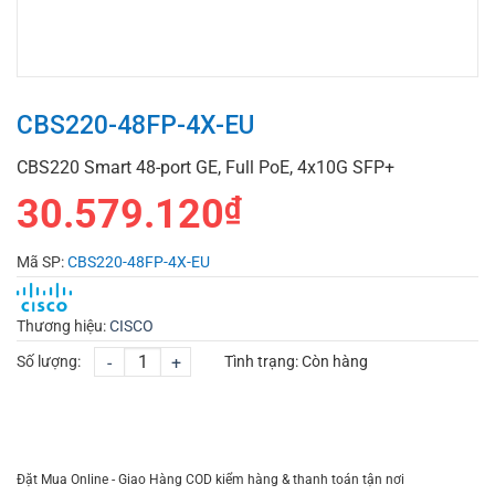
CBS220-48FP-4X-EU
CBS220 Smart 48-port GE, Full PoE, 4x10G SFP+
30.579.120
₫
Mã SP:
CBS220-48FP-4X-EU
Thương hiệu:
CISCO
Số lượng:
-
+
Tình trạng:
Còn hàng
CHỌN MUA
TƯ VẤN MUA HÀNG
Đặt Mua Online - Giao Hàng COD kiểm hàng & thanh toán tận nơi