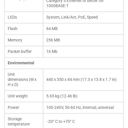
Category 5 Ethernet or better for
1000BASE-T
LEDs
System, Link/Act, PoE, Speed
Flash
64 MB
Memory
256 MB
Packet buffer
16 Mb
Environmental
Unit
dimensions (W x
440 x 350 x 44 mm (17.3 x 13.8 x 1.7 in)
H x D)
Unit weight
5.65 kg (12.46 lb)
Power
100-240V, 50-60 Hz, internal, universal
Storage
-20° C to +70° C
temperature