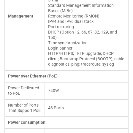
SNMP
Standard Management Information
Bases (MIBs)
Management
Remote Monitoring (RMON)
IPv4 and IPv6 dual stack
Port mirroring
DHCP (Option 12, 66, 67, 82, 129, and
150)
Time synchronization
Login banner
HTTP/HTTPS; TFTP upgrade; DHCP
client; Bootstrap Protocol (BOOTP); cable
diagnostics; ping; traceroute; syslog
Power over Ethernet (PoE)
Power Dedicated
740W
to PoE
Number of Ports
48 Ports
That Support PoE
Power consumption