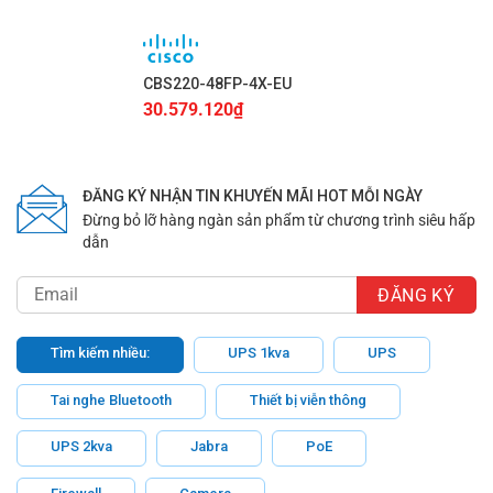
CBS220-48FP-4X-EU
30.579.120
₫
ĐĂNG KÝ NHẬN TIN KHUYẾN MÃI HOT MỖI NGÀY
Đừng bỏ lỡ hàng ngàn sản phẩm từ chương trình siêu hấp
dẫn
Tìm kiếm nhiều:
UPS 1kva
UPS
Tai nghe Bluetooth
Thiết bị viễn thông
UPS 2kva
Jabra
PoE