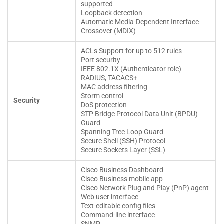
supported
Loopback detection
Automatic Media-Dependent Interface
Crossover (MDIX)
ACLs Support for up to 512 rules
Port security
IEEE 802.1X (Authenticator role)
RADIUS, TACACS+
MAC address filtering
Storm control
Security
DoS protection
STP Bridge Protocol Data Unit (BPDU)
Guard
Spanning Tree Loop Guard
Secure Shell (SSH) Protocol
Secure Sockets Layer (SSL)
Cisco Business Dashboard
Cisco Business mobile app
Cisco Network Plug and Play (PnP) agent
Web user interface
Text-editable config files
Command-line interface