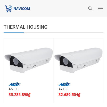
Chuyển
đến
nội
dung
THERMAL HOUSING
A5100
A2100
35.285.895
₫
32.689.504
₫