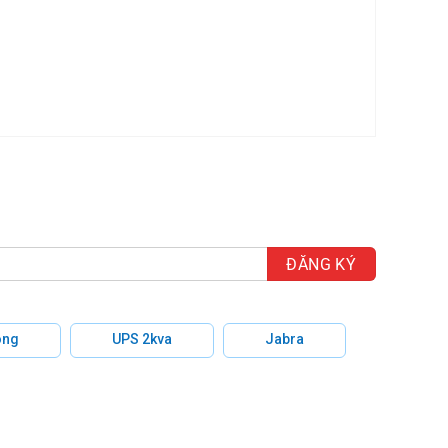
hông
UPS 2kva
Jabra