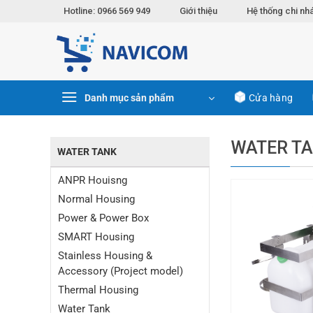
Chuyển
Hotline: 0966 569 949
Giới thiệu
Hệ thống chi nh
đến
nội
dung
Danh mục sản phẩm
Cửa hàng
WATER T
WATER TANK
ANPR Houisng
Normal Housing
Power & Power Box
SMART Housing
Stainless Housing &
Accessory (Project model)
Thermal Housing
Water Tank