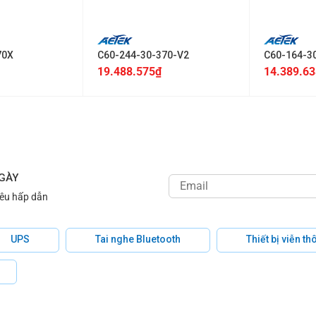
+
+
70X
C60-244-30-370-V2
C60-164-3
19.488.575
₫
14.389.63
NGÀY
iêu hấp dẫn
UPS
Tai nghe Bluetooth
Thiết bị viễn t