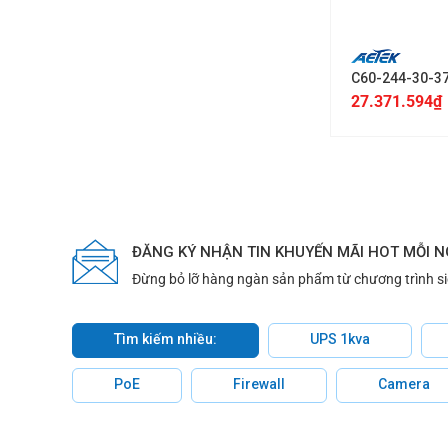
+
C60-244-30-3
27.371.594
₫
ĐĂNG KÝ NHẬN TIN KHUYẾN MÃI HOT MỖI 
Đừng bỏ lỡ hàng ngàn sản phẩm từ chương trình s
Tìm kiếm nhiều:
UPS 1kva
PoE
Firewall
Camera