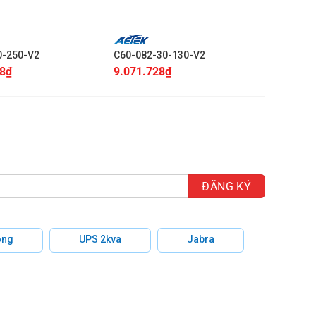
+
0-250-V2
C60-082-30-130-V2
8
₫
9.071.728
₫
hông
UPS 2kva
Jabra