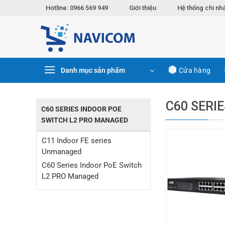
Chuyển
Hotline: 0966 569 949
Giới thiệu
Hệ thống chi nh
đến
nội
dung
Danh mục sản phẩm
Cửa hàng
C60 SERI
C60 SERIES INDOOR POE
SWITCH L2 PRO MANAGED
C11 Indoor FE series
Unmanaged
C60 Series Indoor PoE Switch
L2 PRO Managed