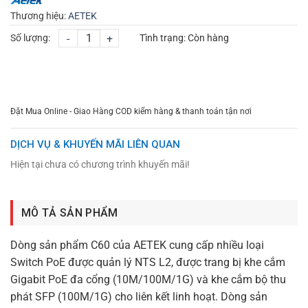
Thương hiệu:
AETEK
Số lượng:
-
+
Tình trạng:
Còn hàng
CHỌN MUA
TƯ VẤN MUA HÀNG
Đặt Mua Online - Giao Hàng COD kiểm hàng & thanh toán tận nơi
DỊCH VỤ & KHUYẾN MÃI LIÊN QUAN
Hiện tại chưa có chương trình khuyến mãi!
MÔ TẢ SẢN PHẨM
Dòng sản phẩm C60 của AETEK cung cấp nhiều loại
Switch PoE được quản lý NTS L2, được trang bị khe cắm
Gigabit PoE đa cổng (10M/100M/1G) và khe cắm bộ thu
phát SFP (100M/1G) cho liên kết linh hoạt. Dòng sản