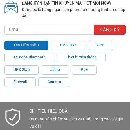
ĐĂNG KÝ NHẬN TIN KHUYẾN MÃI HOT MỖI NGÀY
Đừng bỏ lỡ hàng ngàn sản phẩm từ chương trình siêu hấp
dẫn
Tìm kiếm nhiều:
UPS 1kva
UPS
Tai nghe Bluetooth
Thiết bị viễn thông
UPS 2kva
Jabra
PoE
Firewall
Camera
CHI TIÊU HIỆU QUẢ
Đa dạng sản phẩm và dịch vụ Chất lượng cao với giá
ưu đãi