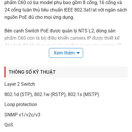
phẩm C60 có ba model phụ bao gồm 8 cổng, 16 cổng và
24 cổng tuân thủ tiêu chuẩn IEEE 802.3af/at với ngân sách
nguồn PoE đủ cho mọi ứng dụng.
Bên cạnh Switch PoE được quản lý NTS L2, dòng sản
phẩm C60 còn là bộ điều khiển camera IP được thiết kế
đặc biệt để dễ dàng quản lý và tổng quan các camera IP
tuân thủ ONVIF, ngay cả khi người cài đặt không quen với
Xem thêm
phần mềm nâng cao của Switch PoE được quản lý NTS L2.
Giao diện người dùng đồ họa (GUI) trên web tập trung giúp
THÔNG SỐ KỸ THUẬT
dễ dàng tìm camera và tự động tạo cấu trúc liên kết khi
camera IP ONVIF được kết nối với dòng sản phẩm C60.
Layer 2 Switch
Trong khi đó, người cài đặt có thể dễ dàng nắm bắt thông
802.1d (STP), 802.1w (RSTP), 802.1s (MSTP)
tin toàn diện về từng camera bao gồm danh sách camera,
địa chỉ IP/MAC, cấu trúc liên kết, mức tiêu thụ điện năng và
Loop protection
giám sát lưu lượng thông qua trình duyệt web.
SNMP v1/v2c/v3
QoS