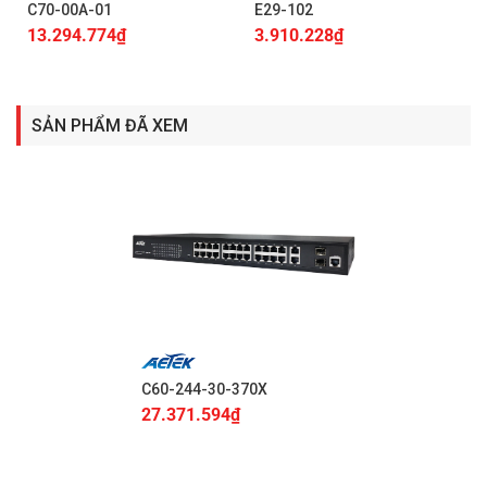
C70-00A-01
E29-102
13.294.774
₫
3.910.228
₫
SẢN PHẨM ĐÃ XEM
C60-244-30-370X
27.371.594
₫