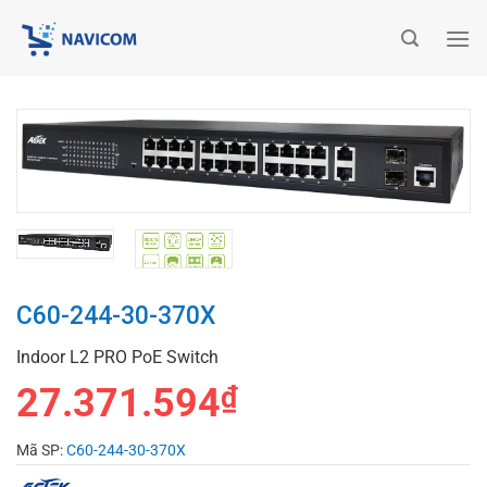
Chuyển
đến
nội
dung
C60-244-30-370X
Indoor L2 PRO PoE Switch
27.371.594
₫
Mã SP:
C60-244-30-370X