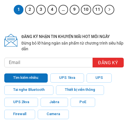
1
2
3
4
…
9
10
11
ĐĂNG KÝ NHẬN TIN KHUYẾN MÃI HOT MỖI NGÀY
Đừng bỏ lỡ hàng ngàn sản phẩm từ chương trình siêu hấp
dẫn
Tìm kiếm nhiều:
UPS 1kva
UPS
Tai nghe Bluetooth
Thiết bị viễn thông
UPS 2kva
Jabra
PoE
Firewall
Camera