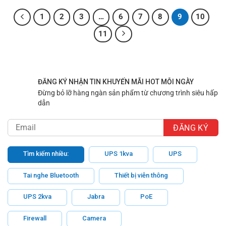
1
2
3
…
6
7
8
9
10
11
ĐĂNG KÝ NHẬN TIN KHUYẾN MÃI HOT MỖI NGÀY
Đừng bỏ lỡ hàng ngàn sản phẩm từ chương trình siêu hấp
dẫn
Tìm kiếm nhiều:
UPS 1kva
UPS
Tai nghe Bluetooth
Thiết bị viễn thông
UPS 2kva
Jabra
PoE
Firewall
Camera