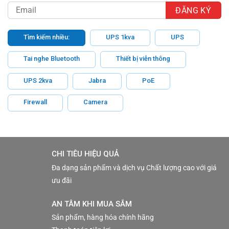
Tìm kiếm nhiều:
UPS 1kva
UPS
Tai nghe Bluetooth
Thiết bị viễn thông
UPS 2kva
Jabra
PoE
Firewall
Camera
CHI TIÊU HIỆU QUẢ
Đa dạng sản phẩm và dịch vụ Chất lượng cao với giá
ưu đãi
AN TÂM KHI MUA SẮM
Sản phẩm, hàng hóa chính hãng