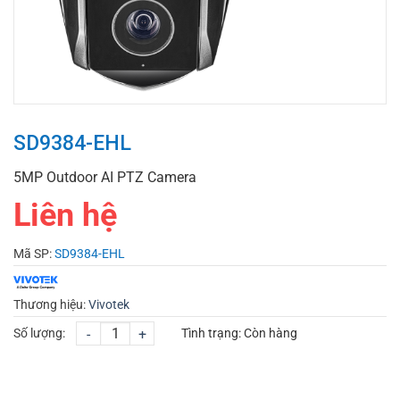
SD9384-EHL
5MP Outdoor AI PTZ Camera
Liên hệ
Mã SP:
SD9384-EHL
Thương hiệu:
Vivotek
Số lượng:
-
+
Tình trạng:
Còn hàng
CHỌN MUA
TƯ VẤN MUA HÀNG