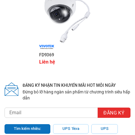
khe cắm thẻ nhớ MicroSD/SDHC/SDXC để lưu trữ dữ liệu
tại chỗ hoặc kết nối với NAS phục vụ lưu trữ từ xa tiện lợi.
FD9369
Liên hệ
ĐĂNG KÝ NHẬN TIN KHUYẾN MÃI HOT MỖI NGÀY
Đừng bỏ lỡ hàng ngàn sản phẩm từ chương trình siêu hấp
dẫn
Tìm kiếm nhiều:
UPS 1kva
UPS