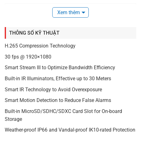
Xem thêm
THÔNG SỐ KỸ THUẬT
H.265 Compression Technology
30 fps @ 1920×1080
Smart Stream III to Optimize Bandwidth Efficiency
Khả năng quan sát ban đêm và IR thông minh
Built-in IR Illuminators, Effective up to 30 Meters
Sản phẩm sử dụng đèn hồng ngoại tích hợp có phạm vi
Smart IR Technology to Avoid Overexposure
hoạt động lên tới 30 mét, cho phép quan sát rõ nét trong
điều kiện thiếu sáng. Công nghệ Smart IR giúp tránh hiện
Smart Motion Detection to Reduce False Alarms
tượng quá sáng, nâng cao chất lượng hình ảnh vào ban
Built-in MicroSD/SDHC/SDXC Card Slot for On-board
đêm. Kết hợp với công nghệ phát hiện chuyển động thông
Storage
minh, FD9369 giảm thiểu báo động giả, giúp hệ thống hoạt
động ổn định hơn.
Weather-proof IP66 and Vandal-proof IK10-rated Protection