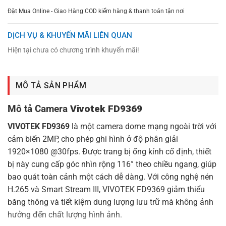
Đặt Mua Online - Giao Hàng COD kiểm hàng & thanh toán tận nơi
DỊCH VỤ & KHUYẾN MÃI LIÊN QUAN
Hiện tại chưa có chương trình khuyến mãi!
MÔ TẢ SẢN PHẨM
Mô tả Camera
Vivotek FD9369
VIVOTEK FD9369
là một camera dome mạng ngoài trời với
cảm biến 2MP, cho phép ghi hình ở độ phân giải
1920×1080 @30fps. Được trang bị ống kính cố định, thiết
bị này cung cấp góc nhìn rộng 116° theo chiều ngang, giúp
bao quát toàn cảnh một cách dễ dàng. Với công nghệ nén
H.265 và Smart Stream III, VIVOTEK FD9369 giảm thiểu
băng thông và tiết kiệm dung lượng lưu trữ mà không ảnh
hưởng đến chất lượng hình ảnh.