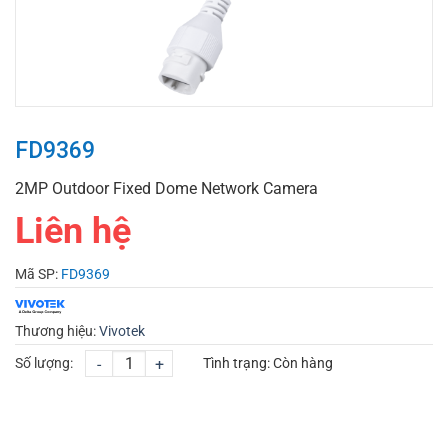
FD9369
2MP Outdoor Fixed Dome Network Camera
Liên hệ
Mã SP:
FD9369
Thương hiệu:
Vivotek
Số lượng:
-
+
Tình trạng:
Còn hàng
CHỌN MUA
TƯ VẤN MUA HÀNG