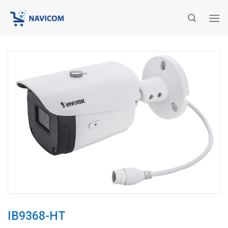
Chuyển
đến
nội
dung
IB9368-HT