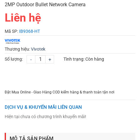
2MP Outdoor Bullet Network Camera
Liên hệ
Mã SP:
IB9368-HT
Thương hiệu:
Vivotek
Số lượng:
-
+
Tình trạng:
Còn hàng
CHỌN MUA
TƯ VẤN MUA HÀNG
Đặt Mua Online - Giao Hàng COD kiểm hàng & thanh toán tận nơi
DỊCH VỤ & KHUYẾN MÃI LIÊN QUAN
Hiện tại chưa có chương trình khuyến mãi!
MÔ TẢ SẢN PHẨM