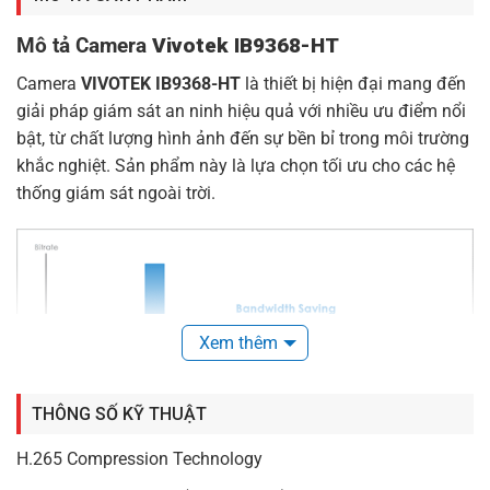
Mô tả Camera
Vivotek IB9368-HT
Camera
VIVOTEK IB9368-HT
là thiết bị hiện đại mang đến
giải pháp giám sát an ninh hiệu quả với nhiều ưu điểm nổi
bật, từ chất lượng hình ảnh đến sự bền bỉ trong môi trường
khắc nghiệt. Sản phẩm này là lựa chọn tối ưu cho các hệ
thống giám sát ngoài trời.
Xem thêm
THÔNG SỐ KỸ THUẬT
H.265 Compression Technology
Công nghệ nén H.265 tiết kiệm băng thông