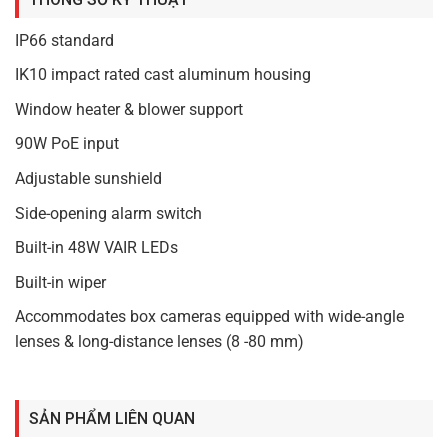
P6900-IW-V2 là mẫu PoE được hỗ trợ bởi PSE 90W qua
một cáp Ethernet.
IP66 standard
IK10 impact rated cast aluminum housing
Window heater & blower support
90W PoE input
Adjustable sunshield
Side-opening alarm switch
Built-in 48W VAIR LEDs
Built-in wiper
Accommodates box cameras equipped with wide-angle
lenses & long-distance lenses (8 -80 mm)
SẢN PHẨM LIÊN QUAN