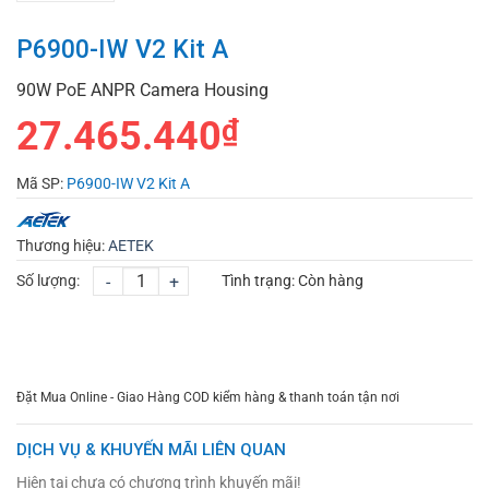
P6900-IW V2 Kit A
90W PoE ANPR Camera Housing
27.465.440
₫
Mã SP:
P6900-IW V2 Kit A
Thương hiệu:
AETEK
Số lượng:
-
+
Tình trạng:
Còn hàng
CHỌN MUA
TƯ VẤN MUA HÀNG
Đặt Mua Online - Giao Hàng COD kiểm hàng & thanh toán tận nơi
DỊCH VỤ & KHUYẾN MÃI LIÊN QUAN
Hiện tại chưa có chương trình khuyến mãi!