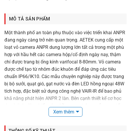
MÔ TẢ SẢN PHẨM
Một thành phố an toàn phụ thuộc vào việc triển khai ANPR
đang ngày càng trở nên quan trọng. AETEK cung cấp một
loạt vỏ camera ANPR dung lượng lớn tất cả trong một phù
hợp với hầu hết các camera hộp/cố định ngày nay, thậm
chí được trang bị ống kính varifocal 8-80mm. Vỏ camera
được chế tạo từ nhôm đúc khuôn để đáp ứng các tiêu
chuẩn IP66/IK10. Các mẫu chuyên nghiệp này được trang
bị bộ sưởi, quạt gió, gạt nước và đèn LED hồng ngoại 48W
tích hợp, đặc biệt sử dụng công nghệ VAIR-IR để bao phủ
khả năng phát hiện ANPR 2 làn. Bên cạnh thiết kế cơ học
thanh lịch, đèn chiếu sáng hồng ngoại được gắn trực tiếp
Xem thêm
vào vỏ camera để che giấu cáp RS-485 và cáp nguồn.
Vỏ camera ANPR có các mẫu được hỗ trợ PoE riêng lẻ.
THÔNG SỐ KỸ THUẬT