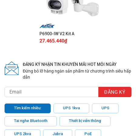
P6900-IW V2 Kit A
27.465.440
₫
ĐĂNG KÝ NHẬN TIN KHUYẾN MÃI HOT MỖI NGÀY
Đừng bỏ lỡ hàng ngàn sản phẩm từ chương trình siêu hấp
dẫn
Tìm kiếm nhiều:
UPS 1kva
UPS
Tai nghe Bluetooth
Thiết bị viễn thông
UPS 2kva
Jabra
PoE