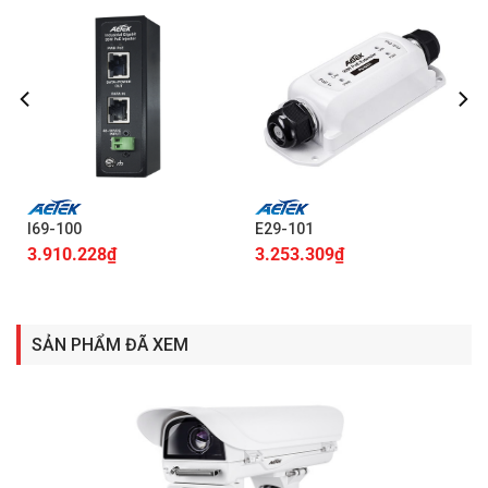
I69-100
E29-101
3.910.228
₫
3.253.309
₫
SẢN PHẨM ĐÃ XEM