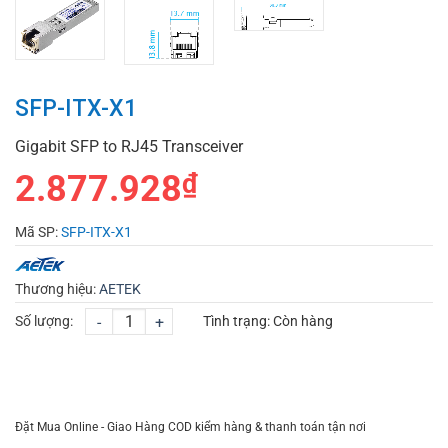
SFP-ITX-X1
Gigabit SFP to RJ45 Transceiver
2.877.928
₫
Mã SP:
SFP-ITX-X1
Thương hiệu:
AETEK
Số lượng:
-
+
Tình trạng:
Còn hàng
CHỌN MUA
TƯ VẤN MUA HÀNG
Đặt Mua Online - Giao Hàng COD kiểm hàng & thanh toán tận nơi