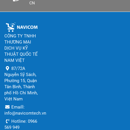
CN
CÔNG TY TNHH
THƯƠNG MẠI
DỊCH VỤ KỸ
THUẬT QUỐC TẾ
NAM VIỆT
87/72A
Nguyễn Sỹ Sách,
Phường 15, Quận
Tân Bình, Thành
phố Hồ Chí Minh,
Việt Nam
Emaill:
info@navicomtech.vn
Hotline: 0966
569 949