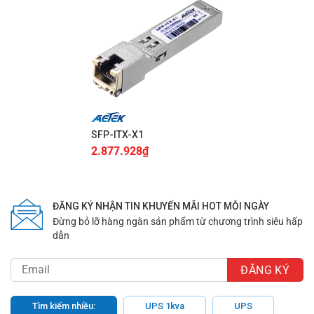
SFP-ITX-X1
2.877.928
₫
ĐĂNG KÝ NHẬN TIN KHUYẾN MÃI HOT MỖI NGÀY
Đừng bỏ lỡ hàng ngàn sản phẩm từ chương trình siêu hấp
dẫn
Tìm kiếm nhiều:
UPS 1kva
UPS