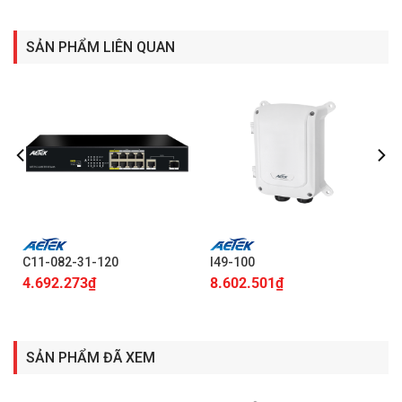
SẢN PHẨM LIÊN QUAN
C11-082-31-120
I49-100
4.692.273
₫
8.602.501
₫
SẢN PHẨM ĐÃ XEM