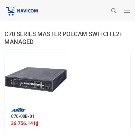
Chuyển
đến
nội
dung
C70 SERIES MASTER POECAM SWITCH L2+
MANAGED
C70-00B-01
36.756.141
₫