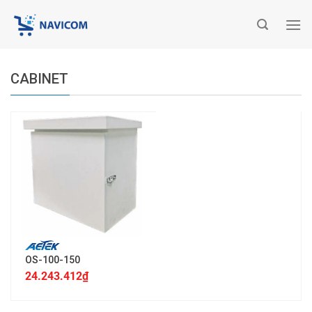
Chuyển
đến
nội
dung
CABINET
OS-100-150
24.243.412
₫