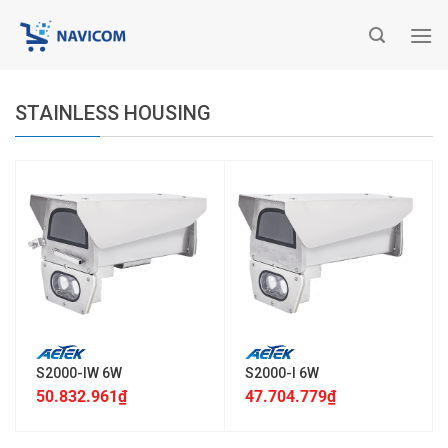
Chuyển
đến
nội
dung
STAINLESS HOUSING
S2000-IW 6W
S2000-I 6W
50.832.961
₫
47.704.779
₫